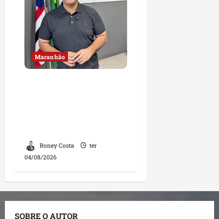
Maranhão
Fred Campos se
manifesta sobre
investigação e nega
irregularidades em
repasse
Roney Costa
ter
04/08/2026
SOBRE O AUTOR