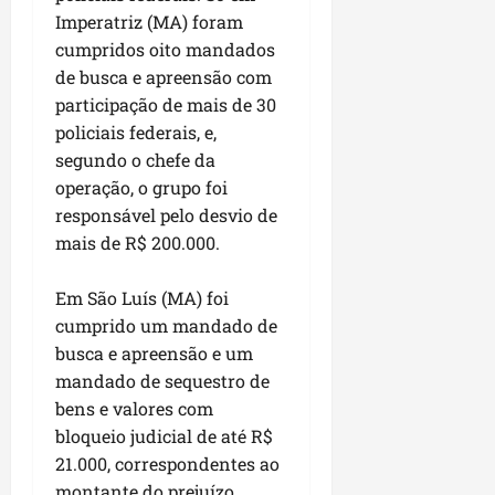
u
e
e
i
l
p
Imperatriz (MA) foram
a
g
f
s
l
cumpridos oito mandados
s
a
e
i
i
qui
p
de busca e apreensão com
i
i
t
a
06/08/202
a
r
participação de mais de 30
t
a
o
v
r
o
à
policiais federais, e,
b
i
e
d
V
segundo o chefe da
r
m
g
e
i
a
operação, o grupo foi
e
u
L
l
s
responsável pelo desvio de
n
l
a
a
e
mais de R$ 200.000.
t
a
g
F
m
a
r
o
u
P
d
i
Em São Luís (MA) foi
d
m
a
a
d
o
cumprido um mandado de
a
ç
s
a
s
c
busca e apreensão e um
o
e
d
R
ê
d
mandado de sequestro de
m
e
o
o
bens e valores com
u
s
d
L
qua
bloqueio judicial de até R$
m
e
r
05/08/202
u
21.000, correspondentes ao
ú
m
i
m
n
montante do prejuízo
r
g