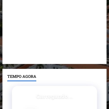
durante visita à Vila Fumacê
Dr. Hilton Gonçalo amplia base política com apoio
do prefeito de Lago dos Rodrigues
Fred Campos se manifesta sobre investigação e
nega irregularidades em repasse
Prefeito Fred Campos entrega mais de 10 ruas
pavimentadas em um único dia e amplia obras em
Paço do Lumiar
TEMPO AGORA
Carregando...