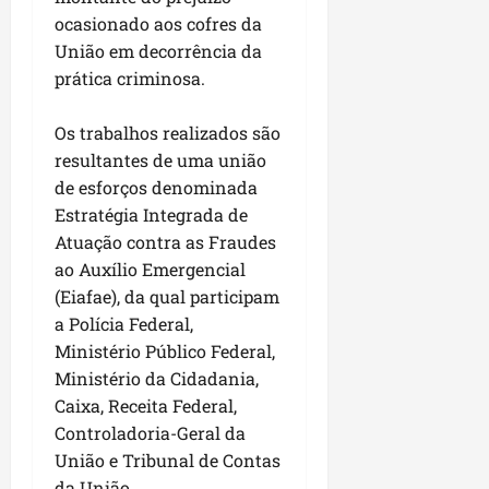
i
i
e
u
ocasionado aos cofres da
a
c
p
e
União em decorrência da
r
o
a
s
prática criminosa.
d
s
ter
i
s
ter
04/08/202
Os trabalhos realizados são
a
e
04/08/202
resultantes de uma união
e
a
de esforços denominada
ter
m
Estratégia Integrada de
04/08/202
p
Atuação contra as Fraudes
l
ao Auxílio Emergencial
i
(Eiafae), da qual participam
a
a Polícia Federal,
o
Ministério Público Federal,
b
Ministério da Cidadania,
r
a
Caixa, Receita Federal,
s
Controladoria-Geral da
e
União e Tribunal de Contas
m
da União.