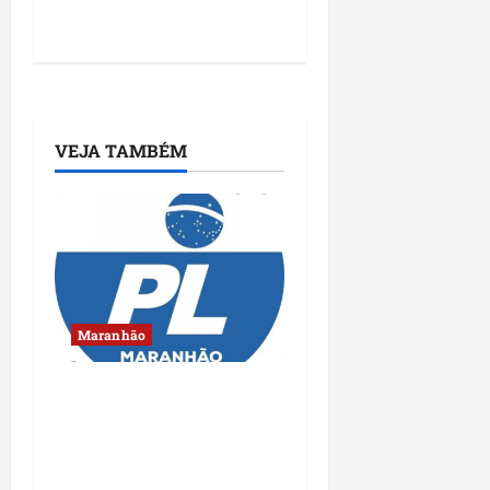
VEJA TAMBÉM
Maranhão
Conheça os candidatos
do PL que disputam
vagas para deputado
estadual