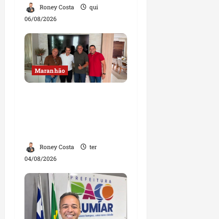
Roney Costa
qui
06/08/2026
Maranhão
Dr. Hilton Gonçalo
amplia base política
com apoio do prefeito de
Lago dos Rodrigues
Roney Costa
ter
04/08/2026