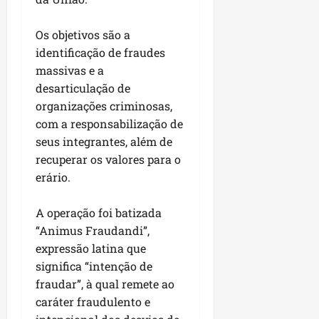
P
a
Os objetivos são a
ç
identificação de fraudes
o
d
massivas e a
o
desarticulação de
L
organizações criminosas,
u
com a responsabilização de
m
seus integrantes, além de
i
recuperar os valores para o
a
erário.
r
A operação foi batizada
ter
04/08/202
“Animus Fraudandi”,
expressão latina que
significa “intenção de
fraudar”, à qual remete ao
caráter fraudulento e