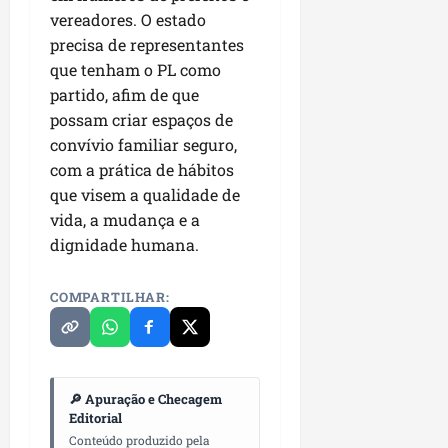
i
i
vereadores. O estado
e
u
a
c
p
e
precisa de representantes
r
o
a
s
que tenham o PL como
d
s
partido, afim de que
ter
i
s
ter
04/08/202
possam criar espaços de
a
e
04/08/202
convívio familiar seguro,
e
com a prática de hábitos
a
ter
m
que visem a qualidade de
04/08/202
p
vida, a mudança e a
l
dignidade humana.
i
a
COMPARTILHAR:
o
b
r
a
s
🔎 Apuração e Checagem
e
Editorial
m
Conteúdo produzido pela