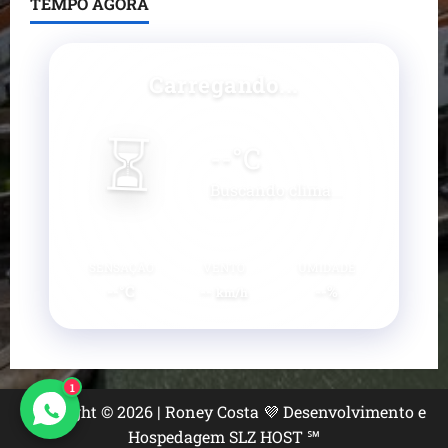
TEMPO AGORA
Carregando...
⏳
--
°C
Buscando clima...
SENSAÇÃO
VENTO
UMIDADE
--°C
--
--%
km/h
1
Copyright © 2026 | Roney Costa 💜 Desenvolvimento e
Hospedagem SLZ HOST ℠