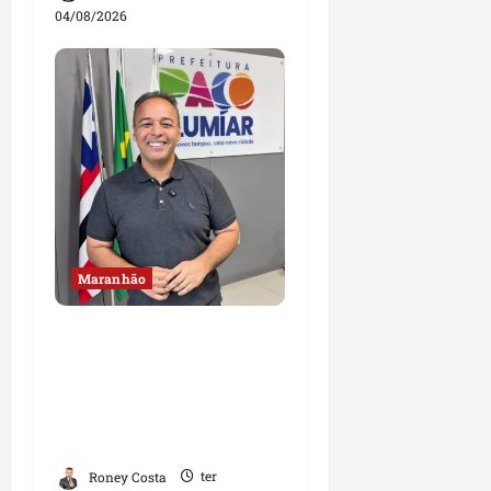
04/08/2026
Maranhão
Fred Campos se
manifesta sobre
investigação e nega
irregularidades em
repasse
Roney Costa
ter