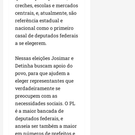
u
e
e
i
l
p
creches, escolas e mercados
a
g
f
s
l
centrais, e, atualmente, são
s
a
e
i
i
qui
referência estadual e
p
i
i
t
a
06/08/202
a
nacional como o primeiro
r
t
a
o
v
r
casal de deputados federais
o
à
b
i
e
d
V
a se elegerem.
r
m
g
e
i
a
e
u
L
l
s
Nessas eleições Josimar e
n
l
a
a
e
Detinha buscam apoio do
t
a
g
F
m
povo, para que ajudem a
a
r
o
u
P
eleger representantes que
d
i
d
m
a
a
d
verdadeiramente se
o
a
ç
s
a
s
preocupem com as
c
o
e
d
R
ê
necessidades sociais. O PL
d
m
e
o
o
é a maior bancada de
u
s
d
L
qua
deputados federais, e
m
e
r
05/08/202
u
anseia ser também a maior
ú
m
i
m
em números de prefeitos e
n
r
g