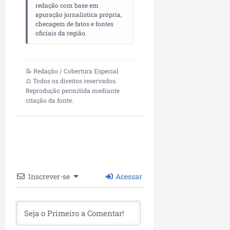
P
redação com base em
apuração jornalística própria,
a
checagem de fatos e fontes
ç
oficiais da região.
o
d
o
📝 Redação / Cobertura Especial
L
⚖️ Todos os direitos reservados.
u
Reprodução permitida mediante
m
citação da fonte.
i
a
r
ter
04/08/202
Inscrever-se
Acessar