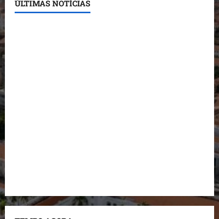
ÚLTIMAS NOTÍCIAS
Conheça os candidatos do PL que disputam vagas
para deputado estadual
Detinha destaca trabalho social do Projeto Spartan
durante visita à Vila Fumacê
Dr. Hilton Gonçalo amplia base política com apoio
do prefeito de Lago dos Rodrigues
Fred Campos se manifesta sobre investigação e
nega irregularidades em repasse
Prefeito Fred Campos entrega mais de 10 ruas
pavimentadas em um único dia e amplia obras em
Paço do Lumiar