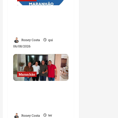
Conheça os candidatos
do PL que disputam
vagas para deputado
estadual
Roney Costa
qui
06/08/2026
Maranhão
Dr. Hilton Gonçalo
amplia base política
com apoio do prefeito de
Lago dos Rodrigues
Roney Costa
ter