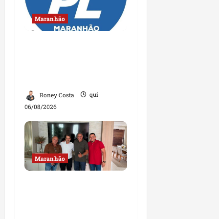
Maranhão
Conheça os candidatos
do PL que disputam
vagas para deputado
estadual
Roney Costa
qui
06/08/2026
Maranhão
Dr. Hilton Gonçalo
amplia base política
com apoio do prefeito de