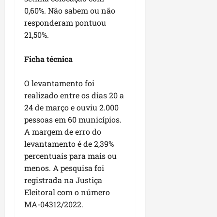
i
i
e
0,60%. Não sabem ou não
u
a
c
p
e
responderam pontuou
r
o
a
s
21,50%.
d
s
ter
i
s
ter
04/08/202
Ficha técnica
a
e
04/08/202
e
O levantamento foi
a
ter
m
realizado entre os dias 20 a
04/08/202
p
24 de março e ouviu 2.000
l
pessoas em 60 municípios.
i
A margem de erro do
a
levantamento é de 2,39%
o
percentuais para mais ou
b
menos. A pesquisa foi
r
a
registrada na Justiça
s
Eleitoral com o número
e
MA-04312/2022.
m