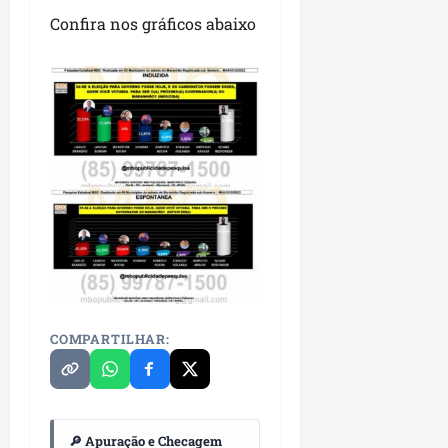
P
Confira nos gráficos abaixo
a
ç
o
d
o
L
u
m
i
a
r
ter
04/08/202
COMPARTILHAR:
🔎 Apuração e Checagem