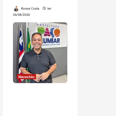
Lago dos Rodrigues
Roney Costa
ter
04/08/2026
Maranhão
Fred Campos se
manifesta sobre
investigação e nega
irregularidades em
repasse