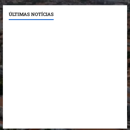
ÚLTIMAS NOTÍCIAS
Conheça os candidatos do PL que disputam vagas
para deputado estadual
Detinha destaca trabalho social do Projeto Spartan
durante visita à Vila Fumacê
Dr. Hilton Gonçalo amplia base política com apoio
do prefeito de Lago dos Rodrigues
Fred Campos se manifesta sobre investigação e
nega irregularidades em repasse
Prefeito Fred Campos entrega mais de 10 ruas
pavimentadas em um único dia e amplia obras em
Paço do Lumiar