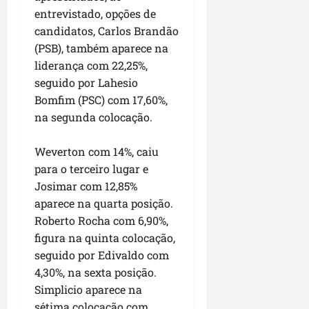
u
e
e
i
l
p
entrevistado, opções de
a
g
f
s
l
candidatos, Carlos Brandão
s
a
e
i
i
qui
(PSB), também aparece na
p
i
i
t
a
06/08/202
a
r
liderança com 22,25%,
t
a
o
v
r
o
seguido por Lahesio
à
b
i
e
d
V
Bomfim (PSC) com 17,60%,
r
m
g
e
i
a
na segunda colocação.
e
u
L
l
s
n
l
a
a
e
Weverton com 14%, caiu
t
a
g
F
m
para o terceiro lugar e
a
r
o
u
P
d
Josimar com 12,85%
i
d
m
a
a
d
o
aparece na quarta posição.
a
ç
s
a
s
c
Roberto Rocha com 6,90%,
o
e
d
R
ê
d
figura na quinta colocação,
m
e
o
o
seguido por Edivaldo com
u
s
d
L
qua
4,30%, na sexta posição.
m
e
r
05/08/202
u
Simplicio aparece na
ú
m
i
m
n
sétima colocação com
r
g