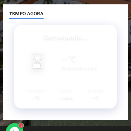
TEMPO AGORA
Carregando...
⏳
--
°C
Buscando clima...
SENSAÇÃO
VENTO
UMIDADE
--°C
--
--%
km/h
1