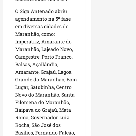
i
i
e
u
a
O Siga Antenado abriu
c
p
e
r
o
agendamento na 5ª fase
a
s
d
s
em diversas cidades do
ter
i
s
Maranhão, como:
ter
04/08/202
a
e
04/08/202
Imperatriz, Amarante do
e
Maranhão, Lajeado Novo,
a
ter
Campestre, Porto Franco,
m
04/08/202
Balsas, Açailândia,
p
Amarante, Grajaú, Lagoa
l
i
Grande do Maranhão, Bom
a
Lugar, Satubinha, Centro
o
Novo do Maranhão, Santa
b
Filomena do Maranhão,
r
Itaipava do Grajaú, Mata
a
Roma, Governador Luiz
s
Rocha, São José dos
e
m
Basílios, Fernando Falcão,