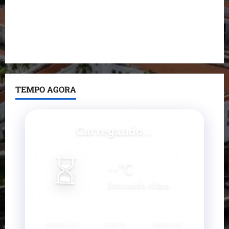
nega irregularidades em repasse
Prefeito Fred Campos entrega mais de 10 ruas
pavimentadas em um único dia e amplia obras em
Paço do Lumiar
TEMPO AGORA
Carregando...
⏳
--
°C
Buscando clima...
SENSAÇÃO
VENTO
UMIDADE