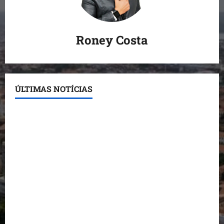
Roney Costa
ÚLTIMAS NOTÍCIAS
Conheça os candidatos do PL que disputam vagas
para deputado estadual
Detinha destaca trabalho social do Projeto Spartan
durante visita à Vila Fumacê
Dr. Hilton Gonçalo amplia base política com apoio
do prefeito de Lago dos Rodrigues
Fred Campos se manifesta sobre investigação e