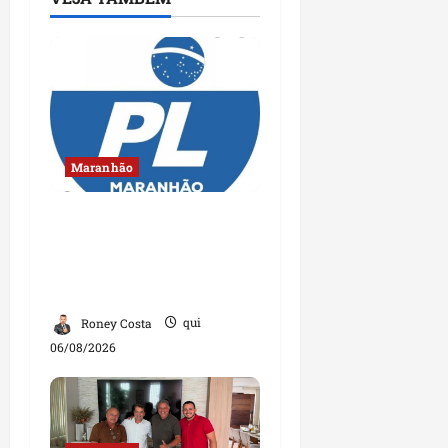
Maranhão
Conheça os candidatos
do PL que disputam
vagas para deputado
estadual
Roney Costa
qui
06/08/2026