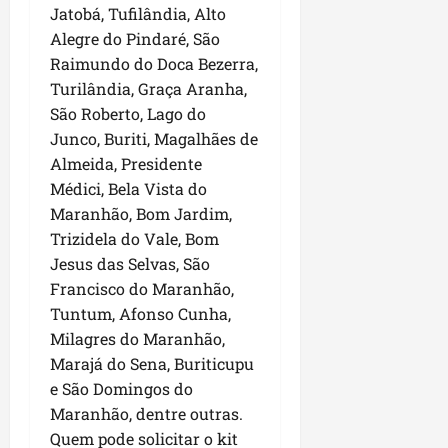
P
Jatobá, Tufilândia, Alto
a
Alegre do Pindaré, São
ç
Raimundo do Doca Bezerra,
o
Turilândia, Graça Aranha,
d
São Roberto, Lago do
o
Junco, Buriti, Magalhães de
L
u
Almeida, Presidente
m
Médici, Bela Vista do
i
Maranhão, Bom Jardim,
a
Trizidela do Vale, Bom
r
Jesus das Selvas, São
Francisco do Maranhão,
ter
Tuntum, Afonso Cunha,
04/08/202
Milagres do Maranhão,
Marajá do Sena, Buriticupu
e São Domingos do
Maranhão, dentre outras.
Quem pode solicitar o kit