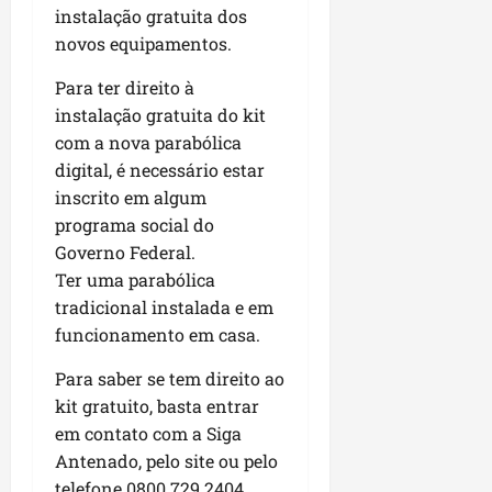
u
e
e
i
l
p
instalação gratuita dos
a
g
f
s
l
novos equipamentos.
s
a
e
i
i
qui
p
i
i
t
a
Para ter direito à
06/08/202
a
r
t
a
o
instalação gratuita do kit
v
r
o
à
b
com a nova parabólica
i
e
d
V
r
digital, é necessário estar
m
g
e
i
a
e
inscrito em algum
u
L
l
s
n
l
programa social do
a
a
e
t
a
g
F
Governo Federal.
m
a
r
o
u
Ter uma parabólica
P
d
i
d
m
a
tradicional instalada e em
a
d
o
a
ç
funcionamento em casa.
s
a
s
c
o
e
d
R
ê
d
Para saber se tem direito ao
m
e
o
o
kit gratuito, basta entrar
u
s
d
L
qua
em contato com a Siga
m
e
r
05/08/202
u
Antenado, pelo site ou pelo
ú
m
i
m
n
telefone 0800 729 2404.
r
g