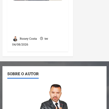
Fred Campos se
manifesta sobre
investigação e nega
irregularidades em
repasse
Roney Costa
ter
04/08/2026
SOBRE O AUTOR