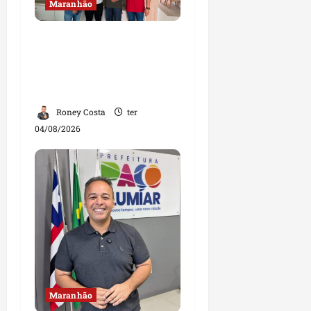
Maranhão
Dr. Hilton Gonçalo
amplia base política
com apoio do prefeito de
Lago dos Rodrigues
Roney Costa
ter
04/08/2026
Maranhão