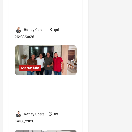
do PL que disputam
vagas para deputado
estadual
Roney Costa
qui
06/08/2026
Maranhão
Dr. Hilton Gonçalo
amplia base política
com apoio do prefeito de
Lago dos Rodrigues
Roney Costa
ter
04/08/2026