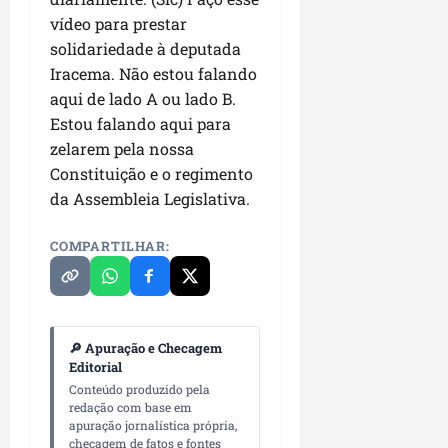
u
e
e
i
l
p
vídeo para prestar
a
g
f
s
l
s
solidariedade à deputada
a
e
i
i
qui
p
i
Iracema. Não estou falando
i
t
a
06/08/202
a
r
t
a
aqui de lado A ou lado B.
o
v
r
o
à
Estou falando aqui para
b
i
e
d
V
r
zelarem pela nossa
m
g
e
i
a
Constituição e o regimento
e
u
L
l
s
da Assembleia Legislativa.
n
l
a
a
e
t
a
g
F
m
a
COMPARTILHAR:
r
o
u
P
d
i
d
m
a
a
d
o
a
ç
s
a
s
c
o
e
d
R
ê
d
🔎 Apuração e Checagem
m
e
o
o
Editorial
u
s
d
L
qua
Conteúdo produzido pela
m
e
r
05/08/202
redação com base em
u
ú
m
i
apuração jornalística própria,
m
n
checagem de fatos e fontes
r
g