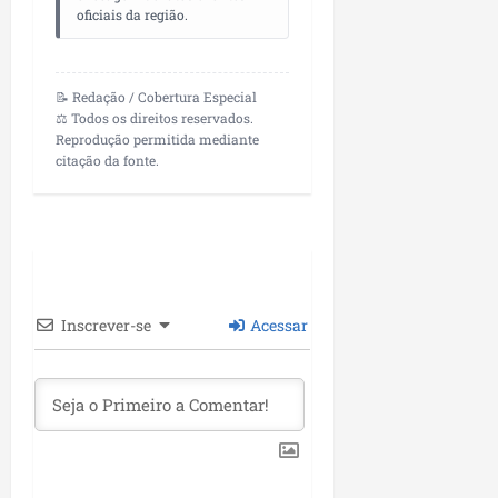
i
oficiais da região.
i
e
u
a
c
p
e
r
o
a
s
d
s
📝 Redação / Cobertura Especial
ter
i
s
⚖️ Todos os direitos reservados.
ter
04/08/202
Reprodução permitida mediante
a
e
04/08/202
citação da fonte.
e
a
ter
m
04/08/202
p
l
i
a
Inscrever-se
Acessar
o
b
r
a
s
e
m