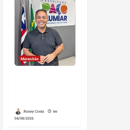
Maranhão
Fred Campos se
manifesta sobre
investigação e nega
irregularidades em
repasse
Roney Costa
ter
04/08/2026