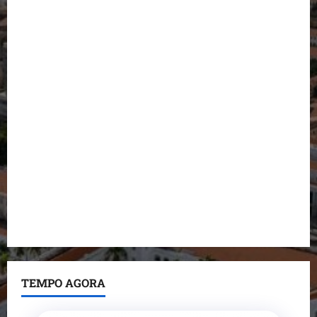
Conheça os candidatos do PL que disputam vagas
para deputado estadual
Detinha destaca trabalho social do Projeto Spartan
durante visita à Vila Fumacê
Dr. Hilton Gonçalo amplia base política com apoio
do prefeito de Lago dos Rodrigues
Fred Campos se manifesta sobre investigação e
nega irregularidades em repasse
Prefeito Fred Campos entrega mais de 10 ruas
pavimentadas em um único dia e amplia obras em
Paço do Lumiar
TEMPO AGORA