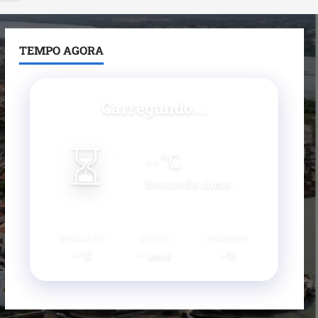
TEMPO AGORA
Carregando...
⏳
--
°C
Buscando clima...
SENSAÇÃO
VENTO
UMIDADE
--°C
--
--%
km/h