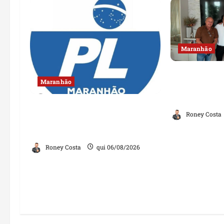
Maranhão
Dr. Hilton G
Maranhão
política com
de Lago dos
Conheça os candidatos do PL
Roney Costa
que disputam vagas para
deputado estadual
Roney Costa
qui 06/08/2026