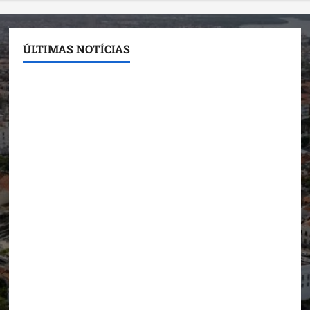
ÚLTIMAS NOTÍCIAS
Conheça os candidatos do PL que disputam vagas
para deputado estadual
Detinha destaca trabalho social do Projeto Spartan
durante visita à Vila Fumacê
Dr. Hilton Gonçalo amplia base política com apoio
do prefeito de Lago dos Rodrigues
Fred Campos se manifesta sobre investigação e
nega irregularidades em repasse
Prefeito Fred Campos entrega mais de 10 ruas
pavimentadas em um único dia e amplia obras em
Paço do Lumiar