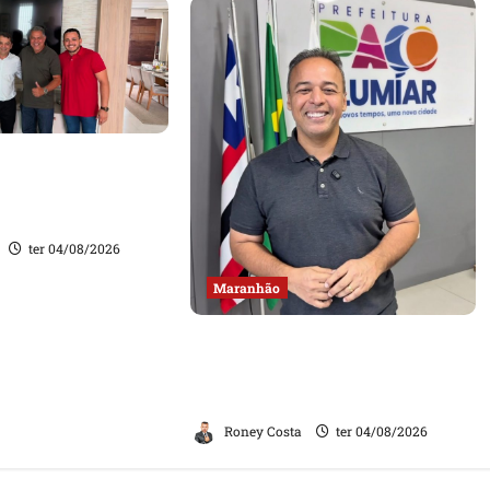
onçalo amplia base
 apoio do prefeito
 Rodrigues
ter 04/08/2026
Maranhão
Fred Campos se manifesta
sobre investigação e nega
irregularidades em repasse
Roney Costa
ter 04/08/2026