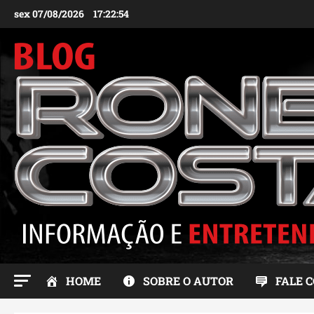
Ir
sex 07/08/2026
17:22:55
para
o
conteúdo
HOME
SOBRE O AUTOR
FALE 