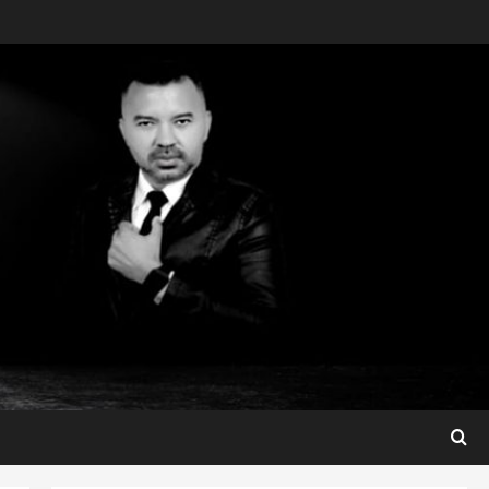
Maranhão
Dr. Hilton Gonçalo amplia
base política com apoio do
prefeito de Lago dos
Rodrigues
3
ter 04/08/2026
Maranhão
Fred Campos se manifesta
sobre investigação e nega
irregularidades em repasse
4
ter 04/08/2026
Município
Prefeito Fred Campos
entrega mais de 10 ruas
pavimentadas em um único
dia e amplia obras em Paço
5
do Lumiar
Maranhão
ter 04/08/2026
Conheça os candidatos do PL
que disputam vagas para