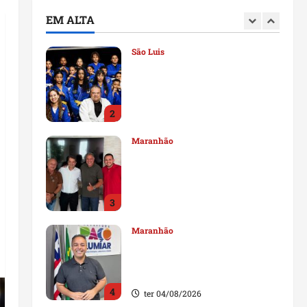
deputado estadual
EM ALTA
1
qui 06/08/2026
São Luis
Detinha destaca trabalho
social do Projeto Spartan
durante visita à Vila
Fumacê
2
qua 05/08/2026
Maranhão
Dr. Hilton Gonçalo amplia
base política com apoio do
prefeito de Lago dos
Rodrigues
3
ter 04/08/2026
Maranhão
Fred Campos se manifesta
sobre investigação e nega
irregularidades em repasse
4
ter 04/08/2026