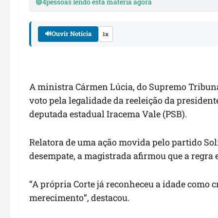
🟢
4
pessoas lendo esta matéria agora
🔊
Ouvir Notícia
1x
A ministra Cármen Lúcia, do Supremo Tribunal F
voto pela legalidade da reeleição da presiden
deputada estadual Iracema Vale (PSB).
Relatora de uma ação movida pelo partido Soli
desempate, a magistrada afirmou que a regra e
“A própria Corte já reconheceu a idade como 
merecimento”, destacou.