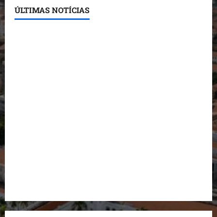
ÚLTIMAS NOTÍCIAS
Conheça os candidatos do PL que disputam vagas
para deputado estadual
Detinha destaca trabalho social do Projeto Spartan
durante visita à Vila Fumacê
Dr. Hilton Gonçalo amplia base política com apoio
do prefeito de Lago dos Rodrigues
Fred Campos se manifesta sobre investigação e
nega irregularidades em repasse
Prefeito Fred Campos entrega mais de 10 ruas
pavimentadas em um único dia e amplia obras em
Paço do Lumiar