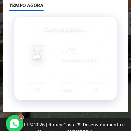
TEMPO AGORA
Carregando...
⏳
--
°C
Buscando clima...
SENSAÇÃO
VENTO
UMIDADE
--°C
--
--%
km/h
1
Copyright © 2026 | Roney Costa 💜 Desenvolvimento e