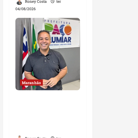
Roney Costa
ter
04/08/2026
Maranhão
Fred Campos se
manifesta sobre
investigação e nega
irregularidades em
repasse