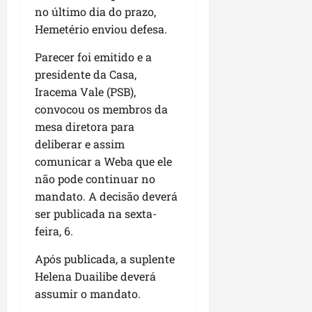
i
no último dia do prazo,
i
e
u
a
c
p
Hemetério enviou defesa.
e
r
o
a
s
Parecer foi emitido e a
d
s
ter
i
presidente da Casa,
s
ter
04/08/202
a
e
Iracema Vale (PSB),
04/08/202
e
convocou os membros da
a
ter
mesa diretora para
m
04/08/202
deliberar e assim
p
comunicar a Weba que ele
l
não pode continuar no
i
a
mandato. A decisão deverá
o
ser publicada na sexta-
b
feira, 6.
r
a
Após publicada, a suplente
s
Helena Duailibe deverá
e
assumir o mandato.
m