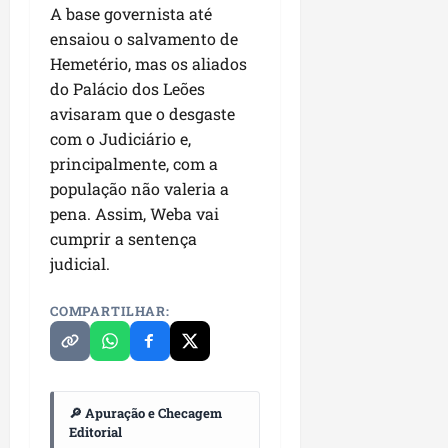
P
A base governista até
a
ensaiou o salvamento de
ç
Hemetério, mas os aliados
o
do Palácio dos Leões
d
avisaram que o desgaste
o
com o Judiciário e,
L
u
principalmente, com a
m
população não valeria a
i
pena. Assim, Weba vai
a
cumprir a sentença
r
judicial.
ter
COMPARTILHAR:
04/08/202
🔎 Apuração e Checagem
Editorial