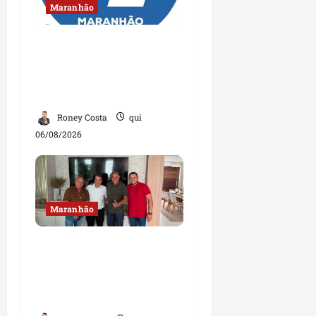
Maranhão
Conheça os candidatos
do PL que disputam
vagas para deputado
estadual
Roney Costa
qui
06/08/2026
Maranhão
Dr. Hilton Gonçalo
amplia base política
com apoio do prefeito de
Lago dos Rodrigues