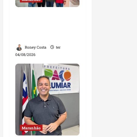
Dr. Hilton Gonçalo
amplia base política
com apoio do prefeito de
Lago dos Rodrigues
Roney Costa
ter
04/08/2026
Maranhão