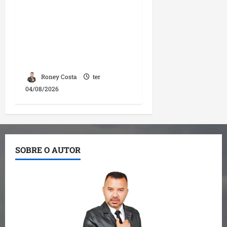
Fred Campos se
manifesta sobre
investigação e nega
irregularidades em
repasse
Roney Costa
ter
04/08/2026
SOBRE O AUTOR