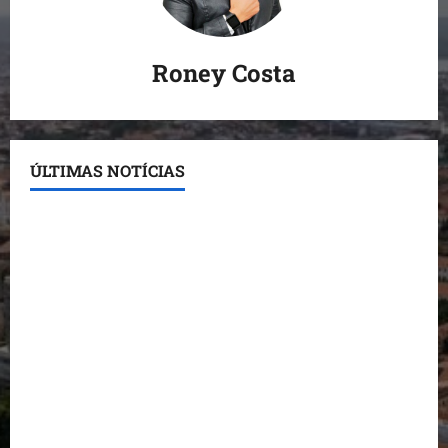
Roney Costa
ÚLTIMAS NOTÍCIAS
Conheça os candidatos do PL que disputam vagas
para deputado estadual
Detinha destaca trabalho social do Projeto Spartan
durante visita à Vila Fumacê
Dr. Hilton Gonçalo amplia base política com apoio
do prefeito de Lago dos Rodrigues
Fred Campos se manifesta sobre investigação e
nega irregularidades em repasse