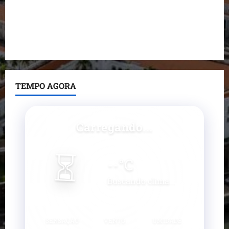
Prefeito Fred Campos entrega mais de 10 ruas
pavimentadas em um único dia e amplia obras em
Paço do Lumiar
TEMPO AGORA
Carregando...
⏳
--
°C
Buscando clima...
SENSAÇÃO
VENTO
UMIDADE