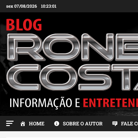
Ir
sex 07/08/2026
10:23:02
para
o
conteúdo
HOME
SOBRE O AUTOR
FALE 