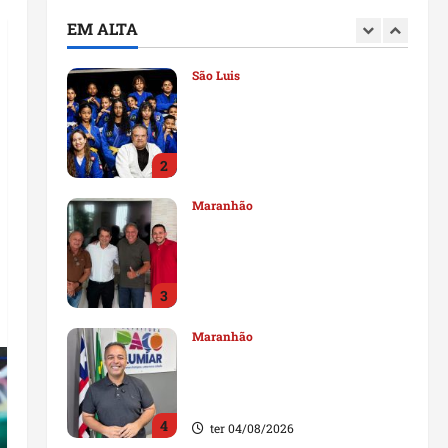
deputado estadual
EM ALTA
1
qui 06/08/2026
São Luis
Detinha destaca trabalho
social do Projeto Spartan
durante visita à Vila
Fumacê
2
qua 05/08/2026
Maranhão
Dr. Hilton Gonçalo amplia
base política com apoio do
prefeito de Lago dos
Rodrigues
3
ter 04/08/2026
Maranhão
Fred Campos se manifesta
sobre investigação e nega
irregularidades em repasse
4
ter 04/08/2026