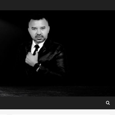
Maranhão
Dr. Hilton Gonçalo amplia
base política com apoio do
prefeito de Lago dos
Rodrigues
3
ter 04/08/2026
Maranhão
Fred Campos se manifesta
sobre investigação e nega
irregularidades em repasse
4
ter 04/08/2026
Município
Prefeito Fred Campos
entrega mais de 10 ruas
pavimentadas em um único
dia e amplia obras em Paço
5
do Lumiar
Maranhão
ter 04/08/2026
Conheça os candidatos do PL
que disputam vagas para