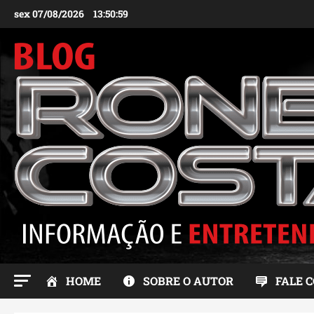
Ir
sex 07/08/2026
13:51:00
para
o
conteúdo
HOME
SOBRE O AUTOR
FALE 