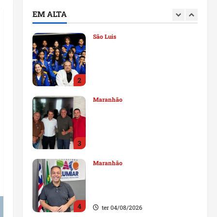
deputado estadual
EM ALTA
1
qui 06/08/2026
São Luis
Detinha destaca trabalho
social do Projeto Spartan
durante visita à Vila
Fumacê
2
qua 05/08/2026
Maranhão
Dr. Hilton Gonçalo amplia
base política com apoio do
prefeito de Lago dos
Rodrigues
3
ter 04/08/2026
Maranhão
Fred Campos se manifesta
sobre investigação e nega
irregularidades em repasse
4
ter 04/08/2026