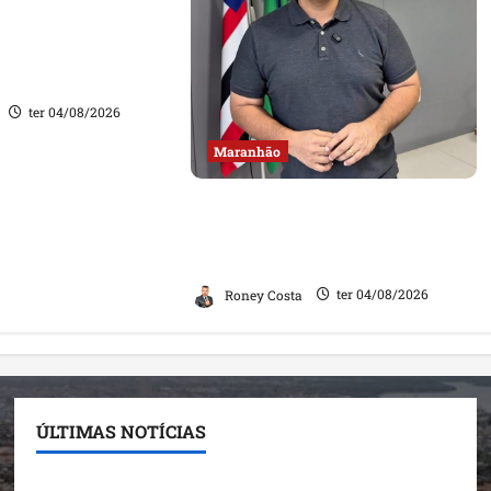
onçalo amplia base
 apoio do prefeito
 Rodrigues
ter 04/08/2026
Maranhão
Fred Campos se manifesta
sobre investigação e nega
irregularidades em repasse
Roney Costa
ter 04/08/2026
ÚLTIMAS NOTÍCIAS
Conheça os candidatos do PL que disputam vagas