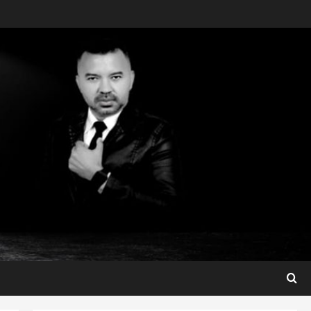
Maranhão
Dr. Hilton Gonçalo amplia
base política com apoio do
prefeito de Lago dos
Rodrigues
3
ter 04/08/2026
Maranhão
Fred Campos se manifesta
sobre investigação e nega
irregularidades em repasse
4
ter 04/08/2026
Município
Prefeito Fred Campos
entrega mais de 10 ruas
pavimentadas em um único
dia e amplia obras em Paço
5
do Lumiar
Maranhão
ter 04/08/2026
Conheça os candidatos do PL
que disputam vagas para