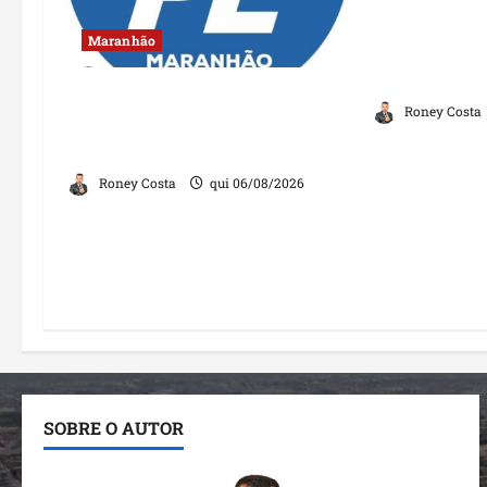
Dr. Hilton G
Maranhão
política com
de Lago dos
Conheça os candidatos do PL
Roney Costa
que disputam vagas para
deputado estadual
Roney Costa
qui 06/08/2026
SOBRE O AUTOR