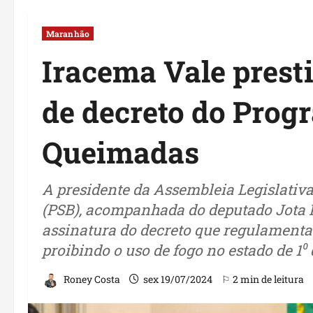
Maranhão
Iracema Vale presti
de decreto do Pro
Queimadas
A presidente da Assembleia Legislativ
(PSB), acompanhada do deputado Jota P
assinatura do decreto que regulamen
proibindo o uso de fogo no estado de 1⁰
Roney Costa
sex 19/07/2024
⚐ 2 min de leitura