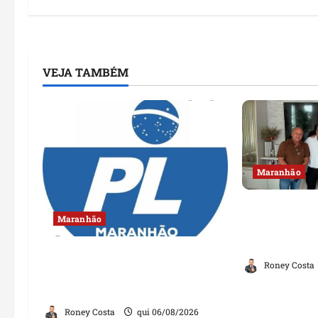
VEJA TAMBÉM
Maranhão
Dr. Hilton G
Maranhão
política com
de Lago dos
Conheça os candidatos do PL
Roney Costa
que disputam vagas para
deputado estadual
Roney Costa
qui 06/08/2026