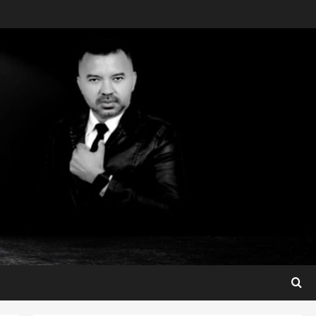
Maranhão
Dr. Hilton Gonçalo amplia
base política com apoio do
prefeito de Lago dos
Rodrigues
3
ter 04/08/2026
Maranhão
Fred Campos se manifesta
sobre investigação e nega
irregularidades em repasse
4
ter 04/08/2026
Município
Prefeito Fred Campos
entrega mais de 10 ruas
pavimentadas em um único
dia e amplia obras em Paço
5
do Lumiar
Maranhão
ter 04/08/2026
Conheça os candidatos do PL
que disputam vagas para