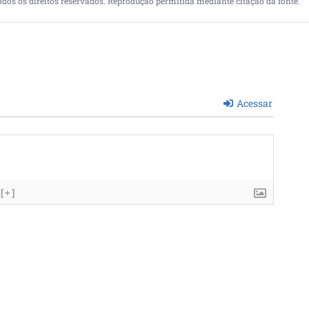
odos os direitos reservados. Reprodução permitida mediante citação da fonte.
Acessar
[+]