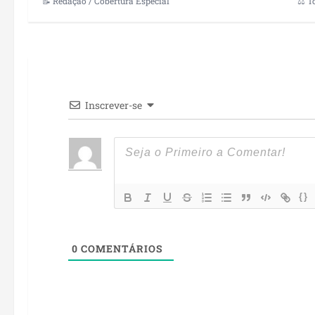
📝 Redação / Cobertura Especial
⚖️ T
Inscrever-se
{}
0
COMENTÁRIOS