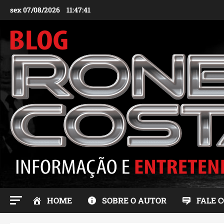
Ir
sex 07/08/2026
11:47:42
para
o
conteúdo
HOME
SOBRE O AUTOR
FALE 