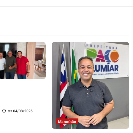
onçalo amplia base
 apoio do prefeito
 Rodrigues
ter 04/08/2026
Maranhão