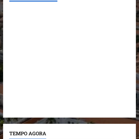
Conheça os candidatos do PL que disputam vagas
para deputado estadual
Detinha destaca trabalho social do Projeto Spartan
durante visita à Vila Fumacê
Dr. Hilton Gonçalo amplia base política com apoio
do prefeito de Lago dos Rodrigues
Fred Campos se manifesta sobre investigação e
nega irregularidades em repasse
Prefeito Fred Campos entrega mais de 10 ruas
pavimentadas em um único dia e amplia obras em
Paço do Lumiar
TEMPO AGORA