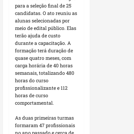
u
e
e
i
l
p
para a seleção final de 25
a
g
f
s
l
candidatas. O ato reuniu as
s
a
e
i
i
qui
alunas selecionadas por
p
i
i
t
a
06/08/202
a
r
meio de edital público. Elas
t
a
o
v
r
o
terão ajuda de custo
à
b
i
e
d
V
durante a capacitação. A
r
m
g
e
i
a
formação terá duração de
e
u
L
l
s
quase quatro meses, com
n
l
a
a
e
carga horária de 40 horas
t
a
g
F
m
semanais, totalizando 480
a
r
o
u
P
d
horas do curso
i
d
m
a
a
d
o
profissionalizante e 112
a
ç
s
a
s
c
horas de curso
o
e
d
R
ê
d
comportamental.
m
e
o
o
u
s
d
L
qua
As duas primeiras turmas
m
e
r
05/08/202
u
formaram 47 profissionais
ú
m
i
m
n
no ano passado e cerca de
r
g