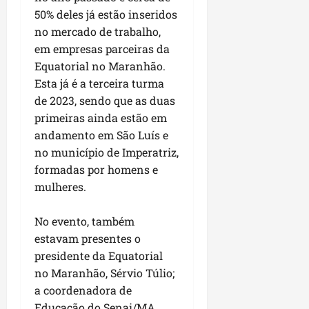
i
i
e
50% deles já estão inseridos
u
a
c
p
e
no mercado de trabalho,
r
o
a
s
em empresas parceiras da
d
s
Equatorial no Maranhão.
ter
i
s
ter
04/08/202
Esta já é a terceira turma
a
e
04/08/202
de 2023, sendo que as duas
e
primeiras ainda estão em
a
ter
m
andamento em São Luís e
04/08/202
p
no município de Imperatriz,
l
formadas por homens e
i
mulheres.
a
o
No evento, também
b
estavam presentes o
r
a
presidente da Equatorial
s
no Maranhão, Sérvio Túlio;
e
a coordenadora de
m
Educação do Senai/MA,