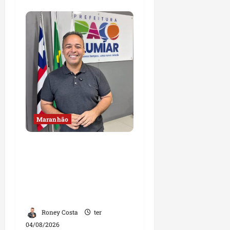
Maranhão
Fred Campos se
manifesta sobre
investigação e nega
irregularidades em
repasse
Roney Costa
ter
04/08/2026