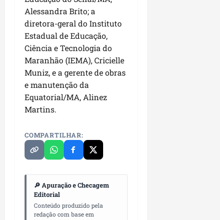
P
Alessandra Brito; a
a
diretora-geral do Instituto
ç
Estadual de Educação,
o
d
Ciência e Tecnologia do
o
Maranhão (IEMA), Cricielle
L
Muniz, e a gerente de obras
u
e manutenção da
m
Equatorial/MA, Alinez
i
Martins.
a
r
COMPARTILHAR:
ter
04/08/202
🔎 Apuração e Checagem
Editorial
Conteúdo produzido pela
redação com base em