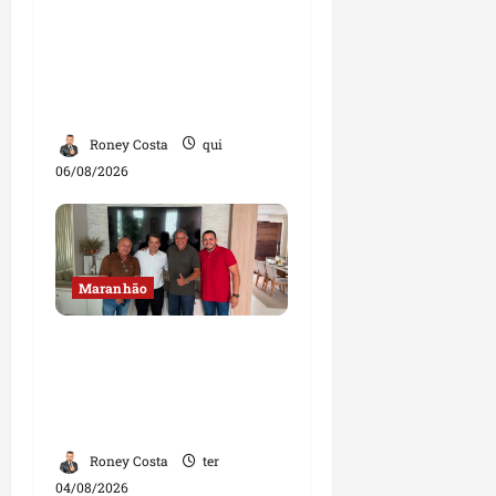
Conheça os candidatos
do PL que disputam
vagas para deputado
estadual
Roney Costa
qui
06/08/2026
Maranhão
Dr. Hilton Gonçalo
amplia base política
com apoio do prefeito de
Lago dos Rodrigues
Roney Costa
ter
04/08/2026