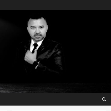
Maranhão
Dr. Hilton Gonçalo amplia
base política com apoio do
prefeito de Lago dos
Rodrigues
3
ter 04/08/2026
Maranhão
Fred Campos se manifesta
sobre investigação e nega
irregularidades em repasse
4
ter 04/08/2026
Município
Prefeito Fred Campos
entrega mais de 10 ruas
pavimentadas em um único
dia e amplia obras em Paço
5
do Lumiar
Maranhão
ter 04/08/2026
Conheça os candidatos do PL
que disputam vagas para