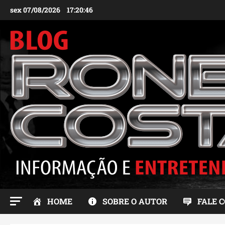
Ir
sex 07/08/2026
17:20:47
para
o
conteúdo
HOME
SOBRE O AUTOR
FALE 