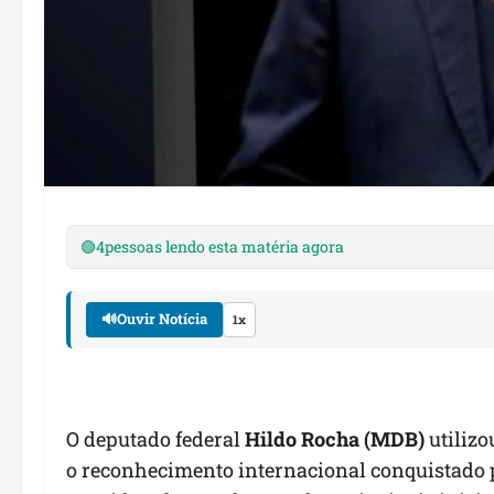
🟢
4
pessoas lendo esta matéria agora
🔊
Ouvir Notícia
1x
O deputado federal
Hildo Rocha (MDB)
utilizo
o reconhecimento internacional conquistado