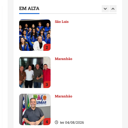
deputado estadual
EM ALTA
1
qui 06/08/2026
São Luis
Detinha destaca trabalho
social do Projeto Spartan
durante visita à Vila
Fumacê
2
qua 05/08/2026
Maranhão
Dr. Hilton Gonçalo amplia
base política com apoio do
prefeito de Lago dos
Rodrigues
3
ter 04/08/2026
Maranhão
Fred Campos se manifesta
sobre investigação e nega
irregularidades em repasse
4
ter 04/08/2026