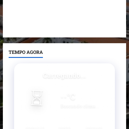
nega irregularidades em repasse
Prefeito Fred Campos entrega mais de 10 ruas
pavimentadas em um único dia e amplia obras em
Paço do Lumiar
TEMPO AGORA
Carregando...
⏳
--
°C
Buscando clima...
SENSAÇÃO
VENTO
UMIDADE