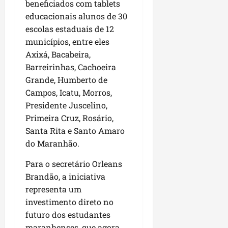
u
e
beneficiados com tablets
e
i
l
p
a
g
f
educacionais alunos de 30
s
l
s
a
e
i
escolas estaduais de 12
i
qui
p
i
i
t
a
06/08/202
municípios, entre eles
a
r
t
a
o
Axixá, Bacabeira,
v
r
o
à
b
Barreirinhas, Cachoeira
i
e
d
V
r
Grande, Humberto de
m
g
e
i
a
e
Campos, Icatu, Morros,
u
L
l
s
n
l
a
Presidente Juscelino,
a
e
t
a
g
F
Primeira Cruz, Rosário,
m
a
r
o
u
P
Santa Rita e Santo Amaro
d
i
d
m
a
do Maranhão.
a
d
o
a
ç
s
a
s
c
Para o secretário Orleans
o
e
d
R
ê
d
Brandão, a iniciativa
m
e
o
o
representa um
u
s
d
L
qua
investimento direto no
m
e
r
05/08/202
u
futuro dos estudantes
ú
m
i
m
n
r
maranhenses, que agora
g