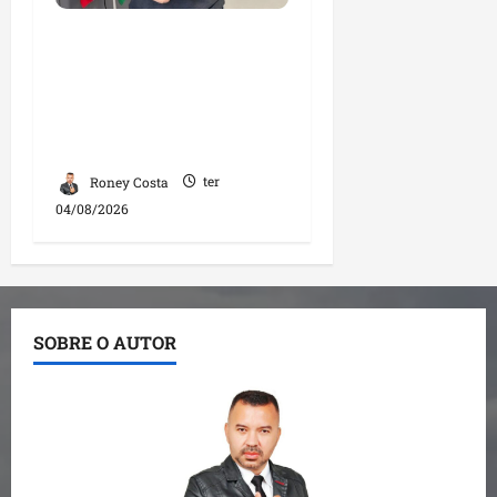
Fred Campos se
manifesta sobre
investigação e nega
irregularidades em
repasse
Roney Costa
ter
04/08/2026
SOBRE O AUTOR