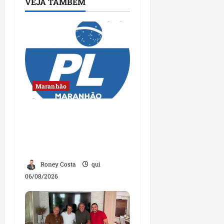
VEJA TAMBÉM
Maranhão
Conheça os candidatos
do PL que disputam
vagas para deputado
estadual
Roney Costa
qui
06/08/2026