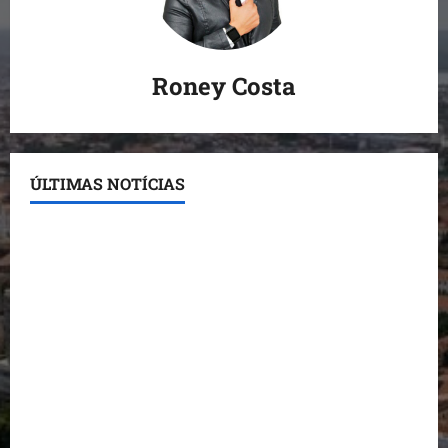
Roney Costa
ÚLTIMAS NOTÍCIAS
Conheça os candidatos do PL que disputam vagas
para deputado estadual
Detinha destaca trabalho social do Projeto Spartan
durante visita à Vila Fumacê
Dr. Hilton Gonçalo amplia base política com apoio
do prefeito de Lago dos Rodrigues
Fred Campos se manifesta sobre investigação e