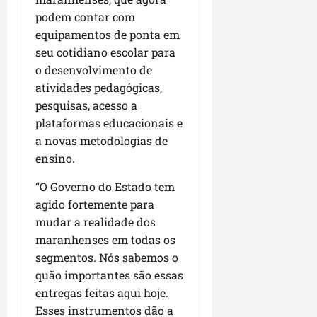
i
i
e
u
podem contar com
a
c
p
e
equipamentos de ponta em
r
o
a
s
seu cotidiano escolar para
d
s
o desenvolvimento de
ter
i
s
ter
04/08/202
atividades pedagógicas,
a
e
04/08/202
pesquisas, acesso a
e
a
plataformas educacionais e
ter
m
a novas metodologias de
04/08/202
p
ensino.
l
i
“O Governo do Estado tem
a
agido fortemente para
o
mudar a realidade dos
b
maranhenses em todas os
r
segmentos. Nós sabemos o
a
quão importantes são essas
s
entregas feitas aqui hoje.
e
m
Esses instrumentos dão a