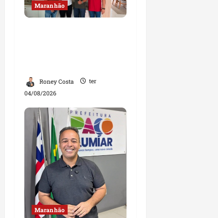
Maranhão
Dr. Hilton Gonçalo
amplia base política
com apoio do prefeito de
Lago dos Rodrigues
Roney Costa
ter
04/08/2026
Maranhão