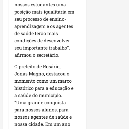
P
nossos estudantes uma
a
posição mais igualitária em
ç
seu processo de ensino-
o
aprendizagem e os agentes
d
de saúde terão mais
o
condições de desenvolver
L
u
seu importante trabalho”,
m
afirmou o secretário.
i
a
O prefeito de Rosário,
r
Jonas Magno, destacou o
momento como um marco
ter
histórico para a educação e
04/08/202
a saúde do município.
“Uma grande conquista
para nossos alunos, para
nossos agentes de saúde e
nossa cidade. Em um ano