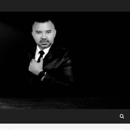
Maranhão
Dr. Hilton Gonçalo amplia
base política com apoio do
prefeito de Lago dos
Rodrigues
3
ter 04/08/2026
Maranhão
Fred Campos se manifesta
sobre investigação e nega
irregularidades em repasse
4
ter 04/08/2026
Município
Prefeito Fred Campos
entrega mais de 10 ruas
pavimentadas em um único
dia e amplia obras em Paço
5
do Lumiar
Maranhão
ter 04/08/2026
Conheça os candidatos do PL
que disputam vagas para