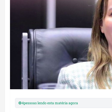
🟢
4
pessoas lendo esta matéria agora