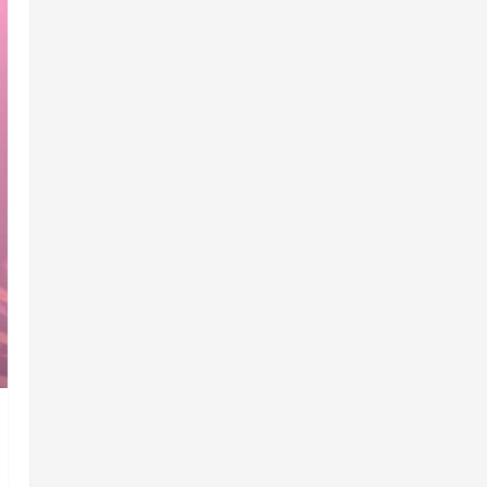
base política com apoio do
prefeito de Lago dos
Rodrigues
3
ter 04/08/2026
Maranhão
Fred Campos se manifesta
sobre investigação e nega
irregularidades em repasse
4
ter 04/08/2026
Município
Prefeito Fred Campos
entrega mais de 10 ruas
pavimentadas em um único
dia e amplia obras em Paço
5
do Lumiar
ter 04/08/2026