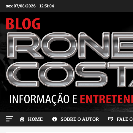
Ir
sex 07/08/2026
12:51:05
para
o
conteúdo
HOME
SOBRE O AUTOR
FALE 