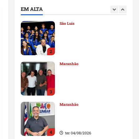
deputado estadual
EM ALTA
1
qui 06/08/2026
São Luis
Detinha destaca trabalho
social do Projeto Spartan
durante visita à Vila
Fumacê
2
qua 05/08/2026
Maranhão
Dr. Hilton Gonçalo amplia
base política com apoio do
prefeito de Lago dos
Rodrigues
3
ter 04/08/2026
Maranhão
Fred Campos se manifesta
sobre investigação e nega
irregularidades em repasse
4
ter 04/08/2026