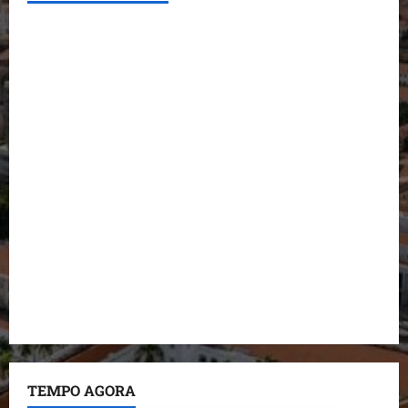
Conheça os candidatos do PL que disputam vagas
para deputado estadual
Detinha destaca trabalho social do Projeto Spartan
durante visita à Vila Fumacê
Dr. Hilton Gonçalo amplia base política com apoio
do prefeito de Lago dos Rodrigues
Fred Campos se manifesta sobre investigação e
nega irregularidades em repasse
Prefeito Fred Campos entrega mais de 10 ruas
pavimentadas em um único dia e amplia obras em
Paço do Lumiar
TEMPO AGORA