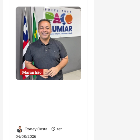
Maranhão
Fred Campos se
manifesta sobre
investigação e nega
irregularidades em
repasse
Roney Costa
ter
04/08/2026