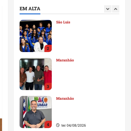
deputado estadual
EM ALTA
1
qui 06/08/2026
São Luis
Detinha destaca trabalho
social do Projeto Spartan
durante visita à Vila
Fumacê
2
qua 05/08/2026
Maranhão
Dr. Hilton Gonçalo amplia
base política com apoio do
prefeito de Lago dos
Rodrigues
3
ter 04/08/2026
Maranhão
Fred Campos se manifesta
sobre investigação e nega
irregularidades em repasse
4
ter 04/08/2026