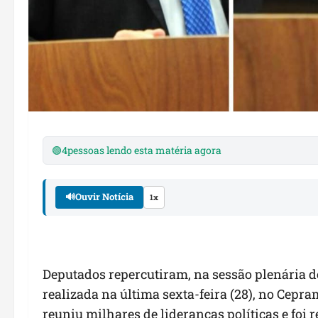
🟢
4
pessoas lendo esta matéria agora
🔊
Ouvir Notícia
1x
Deputados repercutiram, na sessão plenária de
realizada na última sexta-feira (28), no Cepr
reuniu milhares de lideranças políticas e fo