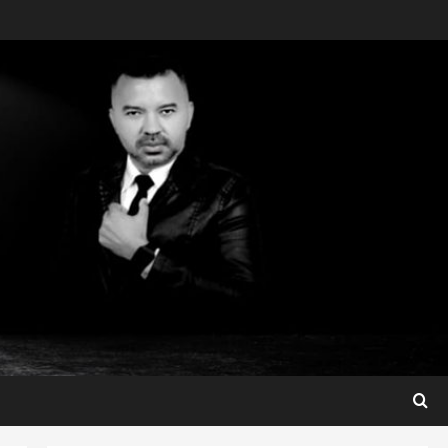
Maranhão
Dr. Hilton Gonçalo amplia
base política com apoio do
prefeito de Lago dos
Rodrigues
3
ter 04/08/2026
Maranhão
Fred Campos se manifesta
sobre investigação e nega
irregularidades em repasse
4
ter 04/08/2026
Município
Prefeito Fred Campos
entrega mais de 10 ruas
pavimentadas em um único
dia e amplia obras em Paço
5
do Lumiar
Maranhão
ter 04/08/2026
Conheça os candidatos do PL
que disputam vagas para