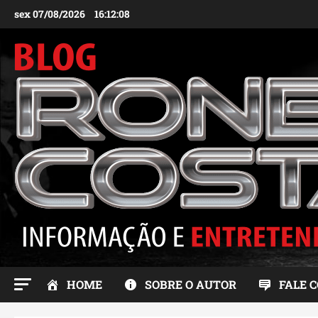
Ir
sex 07/08/2026
16:12:10
para
o
conteúdo
HOME
SOBRE O AUTOR
FALE 