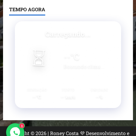
TEMPO AGORA
Carregando...
⏳
--
°C
Buscando clima...
SENSAÇÃO
VENTO
UMIDADE
--°C
--
--%
km/h
1
Copyright © 2026 | Roney Costa 💜 Desenvolvimento e