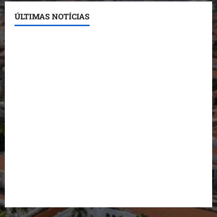
ÚLTIMAS NOTÍCIAS
Conheça os candidatos do PL que disputam vagas
para deputado estadual
Detinha destaca trabalho social do Projeto Spartan
durante visita à Vila Fumacê
Dr. Hilton Gonçalo amplia base política com apoio
do prefeito de Lago dos Rodrigues
Fred Campos se manifesta sobre investigação e
nega irregularidades em repasse
Prefeito Fred Campos entrega mais de 10 ruas
pavimentadas em um único dia e amplia obras em
Paço do Lumiar