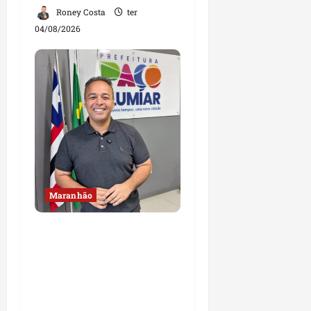
Roney Costa
ter
04/08/2026
Maranhão
Fred Campos se
manifesta sobre
investigação e nega
irregularidades em
repasse