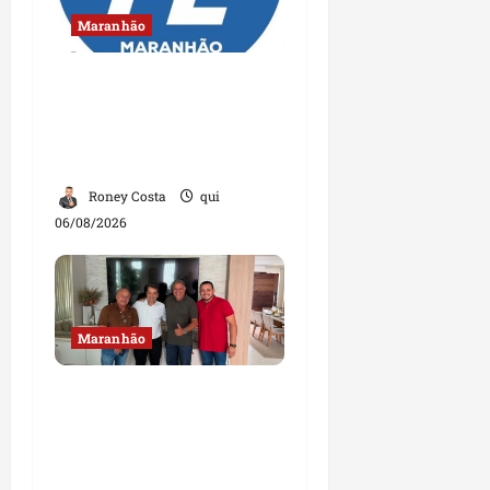
Maranhão
Conheça os candidatos
do PL que disputam
vagas para deputado
estadual
Roney Costa
qui
06/08/2026
Maranhão
Dr. Hilton Gonçalo
amplia base política
com apoio do prefeito de
Lago dos Rodrigues