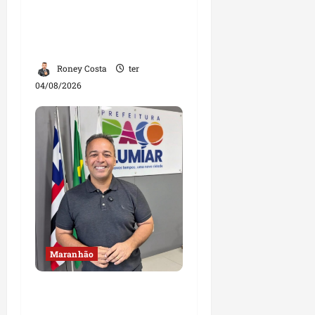
amplia base política
com apoio do prefeito de
Lago dos Rodrigues
Roney Costa
ter
04/08/2026
Maranhão
Fred Campos se
manifesta sobre