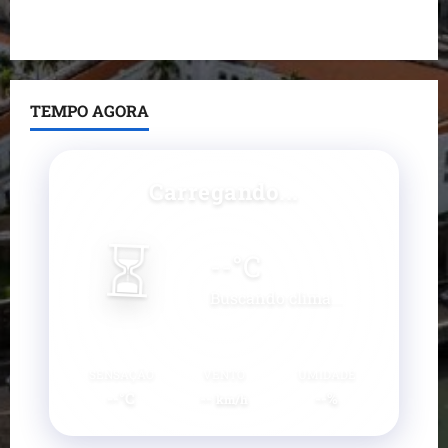
pavimentadas em um único dia e amplia obras em
Paço do Lumiar
TEMPO AGORA
Carregando...
⏳
--
°C
Buscando clima...
SENSAÇÃO
VENTO
UMIDADE
--°C
--
--%
km/h