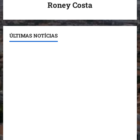
Roney Costa
ÚLTIMAS NOTÍCIAS
Conheça os candidatos do PL que disputam vagas
para deputado estadual
Detinha destaca trabalho social do Projeto Spartan
durante visita à Vila Fumacê
Dr. Hilton Gonçalo amplia base política com apoio
do prefeito de Lago dos Rodrigues
Fred Campos se manifesta sobre investigação e
nega irregularidades em repasse
Prefeito Fred Campos entrega mais de 10 ruas