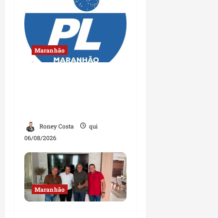
Maranhão
Conheça os candidatos
do PL que disputam
vagas para deputado
estadual
Roney Costa
qui
06/08/2026
Maranhão
Dr. Hilton Gonçalo