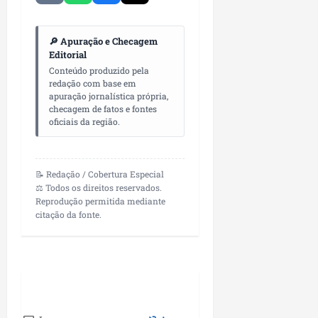
i
i
e
u
a
c
p
e
r
🔎 Apuração e Checagem
o
a
s
Editorial
d
s
ter
Conteúdo produzido pela
i
s
ter
04/08/202
redação com base em
a
e
04/08/202
apuração jornalística própria,
e
checagem de fatos e fontes
a
oficiais da região.
ter
m
04/08/202
p
l
📝 Redação / Cobertura Especial
i
⚖️ Todos os direitos reservados.
a
Reprodução permitida mediante
o
citação da fonte.
b
r
a
s
e
m