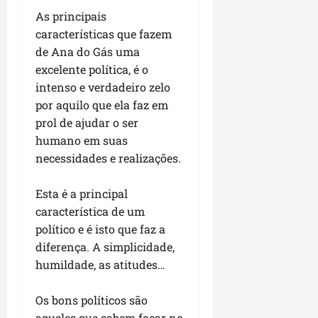
i
i
e
u
As principais
a
c
p
e
características que fazem
r
o
a
s
de Ana do Gás uma
d
s
excelente política, é o
ter
i
s
ter
04/08/202
intenso e verdadeiro zelo
a
e
04/08/202
por aquilo que ela faz em
e
a
prol de ajudar o ser
ter
m
humano em suas
04/08/202
p
necessidades e realizações.
l
i
Esta é a principal
a
característica de um
o
político e é isto que faz a
b
r
diferença. A simplicidade,
a
humildade, as atitudes…
s
e
Os bons políticos são
m
aqueles que sabem focar no