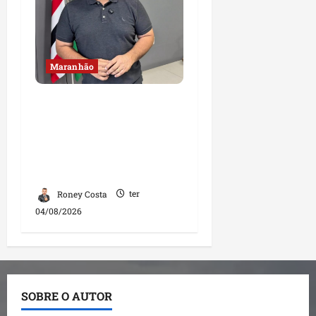
Maranhão
Fred Campos se
manifesta sobre
investigação e nega
irregularidades em
repasse
Roney Costa
ter
04/08/2026
SOBRE O AUTOR