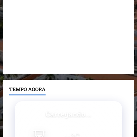
Dr. Hilton Gonçalo amplia base política com apoio
do prefeito de Lago dos Rodrigues
Fred Campos se manifesta sobre investigação e
nega irregularidades em repasse
Prefeito Fred Campos entrega mais de 10 ruas
pavimentadas em um único dia e amplia obras em
Paço do Lumiar
TEMPO AGORA
Carregando...
--
°C