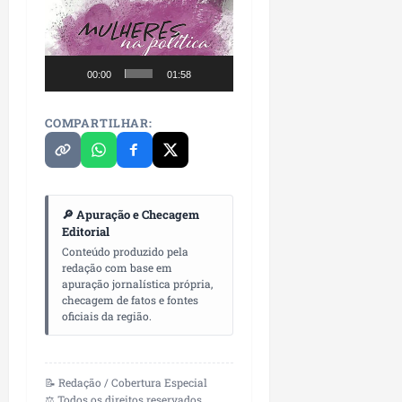
de
vídeo
00:00
01:58
COMPARTILHAR:
🔎 Apuração e Checagem
Editorial
Conteúdo produzido pela
redação com base em
apuração jornalística própria,
checagem de fatos e fontes
oficiais da região.
📝 Redação / Cobertura Especial
⚖️ Todos os direitos reservados.