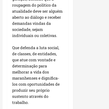
u
e
e
i
l
p
roupagem do político da
a
g
f
s
l
atualidade deve ser alguém
s
a
e
i
i
qui
p
aberto ao diálogo e receber
i
i
t
a
06/08/202
a
r
t
demandas vindas da
a
o
v
r
o
à
sociedade, sejam
b
i
e
d
V
r
individuais ou coletivas.
m
g
e
i
a
e
u
L
l
s
Que defenda a luta social,
n
l
a
a
e
de classes, de entidades,
t
a
g
F
m
a
que atue com vontade e
r
o
u
P
d
i
determinação para
d
m
a
a
d
o
a
melhorar a vida dos
ç
s
a
s
c
maranhenses e dignifica-
o
e
d
R
ê
d
los com oportunidades de
m
e
o
o
produzir seu próprio
u
s
d
L
qua
sustento através do
m
e
r
05/08/202
u
trabalho.
ú
m
i
m
n
r
g