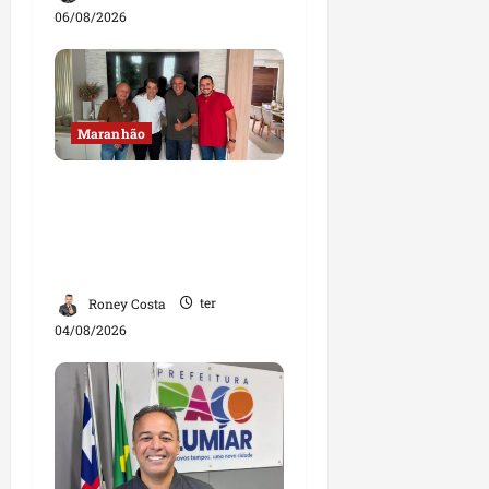
06/08/2026
Maranhão
Dr. Hilton Gonçalo
amplia base política
com apoio do prefeito de
Lago dos Rodrigues
Roney Costa
ter
04/08/2026