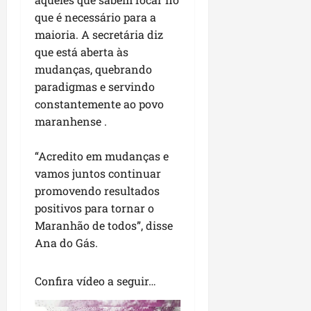
P
que é necessário para a
a
maioria. A secretária diz
ç
que está aberta às
o
d
mudanças, quebrando
o
paradigmas e servindo
L
constantemente ao povo
u
maranhense .
m
i
“Acredito em mudanças e
a
vamos juntos continuar
r
promovendo resultados
positivos para tornar o
ter
04/08/202
Maranhão de todos”, disse
Ana do Gás.
Confira vídeo a seguir…
Tocador