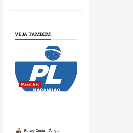
VEJA TAMBÉM
Maranhão
Conheça os candidatos
do PL que disputam
vagas para deputado
estadual
Roney Costa
qui