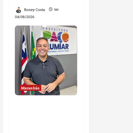
Lago dos Rodrigues
Roney Costa
ter
04/08/2026
Maranhão
Fred Campos se
manifesta sobre
investigação e nega
irregularidades em
repasse