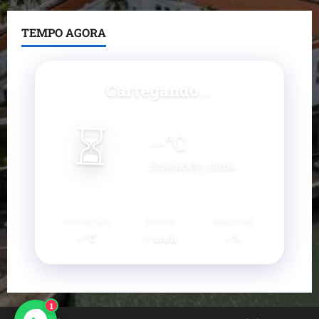
TEMPO AGORA
Carregando...
⏳
--
°C
Buscando clima...
SENSAÇÃO
VENTO
UMIDADE
--°C
--
--%
km/h
1