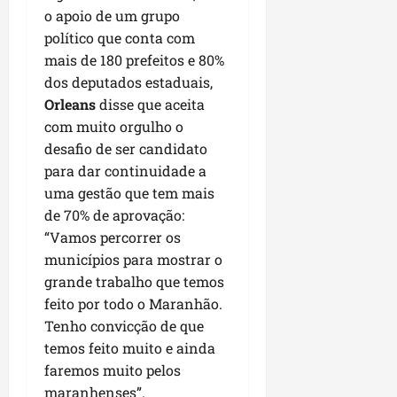
P
o apoio de um grupo
a
político que conta com
ç
mais de 180 prefeitos e 80%
o
dos deputados estaduais,
d
Orleans
disse que aceita
o
L
com muito orgulho o
u
desafio de ser candidato
m
para dar continuidade a
i
uma gestão que tem mais
a
de 70% de aprovação:
r
“Vamos percorrer os
municípios para mostrar o
ter
grande trabalho que temos
04/08/202
feito por todo o Maranhão.
Tenho convicção de que
temos feito muito e ainda
faremos muito pelos
maranhenses”.