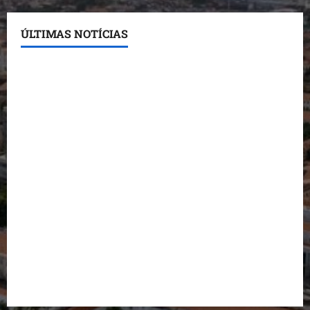
ÚLTIMAS NOTÍCIAS
Conheça os candidatos do PL que disputam vagas
para deputado estadual
Detinha destaca trabalho social do Projeto Spartan
durante visita à Vila Fumacê
Dr. Hilton Gonçalo amplia base política com apoio
do prefeito de Lago dos Rodrigues
Fred Campos se manifesta sobre investigação e
nega irregularidades em repasse
Prefeito Fred Campos entrega mais de 10 ruas
pavimentadas em um único dia e amplia obras em
Paço do Lumiar