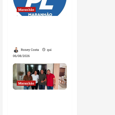
Maranhão
Conheça os candidatos
do PL que disputam
vagas para deputado
estadual
Roney Costa
qui
06/08/2026
Maranhão
Dr. Hilton Gonçalo
amplia base política
com apoio do prefeito de