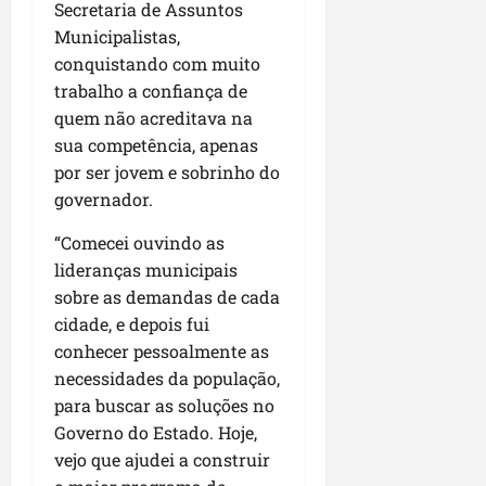
u
e
e
Secretaria de Assuntos
i
l
p
a
g
f
s
Municipalistas,
l
s
a
e
i
i
conquistando com muito
qui
p
i
i
t
a
06/08/202
trabalho a confiança de
a
r
t
a
o
quem não acreditava na
v
r
o
à
b
sua competência, apenas
i
e
d
V
r
m
por ser jovem e sobrinho do
g
e
i
a
e
u
L
governador.
l
s
n
l
a
a
e
t
“Comecei ouvindo as
a
g
F
m
a
r
lideranças municipais
o
u
P
d
i
d
m
sobre as demandas de cada
a
a
d
o
a
cidade, e depois fui
ç
s
a
s
c
o
conhecer pessoalmente as
e
d
R
ê
d
necessidades da população,
m
e
o
o
para buscar as soluções no
u
s
d
L
qua
Governo do Estado. Hoje,
m
e
r
05/08/202
u
ú
m
vejo que ajudei a construir
i
m
n
r
g