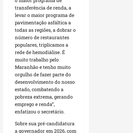
o maior programa de
i
i
e
u
transferência de renda, a
a
c
p
e
r
levar o maior programa de
o
a
s
pavimentação asfáltica a
d
s
ter
todas as regiões, a dobrar o
i
s
ter
04/08/202
número de restaurantes
a
e
04/08/202
e
populares, triplicamos a
a
rede de hemodiálise. É
ter
m
04/08/202
muito trabalho pelo
p
Maranhão e tenho muito
l
orgulho de fazer parte do
i
desenvolvimento do nosso
a
estado, combatendo a
o
b
pobreza extrema, gerando
r
emprego e renda”,
a
enfatizou o secretário.
s
e
Sobre sua pré-candidatura
m
a governador em 2026, com