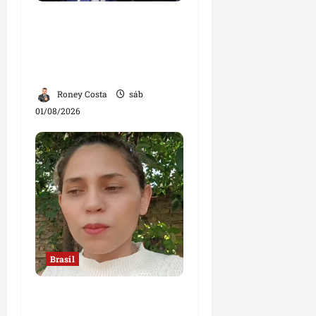
Sorteio no STF mantém
André Mendonça na
relatoria de investigação
contra Lulinha
Roney Costa
sáb
01/08/2026
Brasil
“Jamais faria exame
com um ginecologista