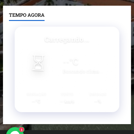
TEMPO AGORA
Carregando...
⏳
--
°C
Buscando clima...
SENSAÇÃO
VENTO
UMIDADE
--°C
--
--%
km/h
1