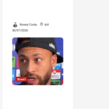
homem”, diz mulher;
declaração divide
opiniões
Roney Costa
qui
30/07/2026
Brasil
Neymar confirma fim de
sua trajetória na Seleção
Brasileira após Copa de