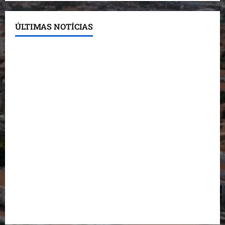
ÚLTIMAS NOTÍCIAS
Detinha destaca trabalho social do Projeto Spartan
durante visita à Vila Fumacê
Dr. Hilton Gonçalo amplia base política com apoio
do prefeito de Lago dos Rodrigues
Fred Campos se manifesta sobre investigação e
nega irregularidades em repasse
Prefeito Fred Campos entrega mais de 10 ruas
pavimentadas em um único dia e amplia obras em
Paço do Lumiar
Maedja Campos confirma registro de candidatura e
reforça compromisso com o Maranhão