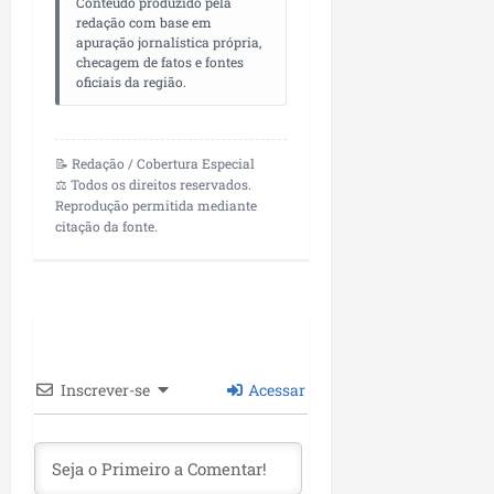
04/08/202
Conteúdo produzido pela
m
e
redação com base em
i
apuração jornalística própria,
a
ter
checagem de fatos e fontes
s
m
04/08/202
oficiais da região.
s
p
o
l
c
i
o
📝 Redação / Cobertura Especial
a
⚖️ Todos os direitos reservados.
m
o
Reprodução permitida mediante
o
b
citação da fonte.
M
r
a
a
r
s
a
e
n
m
h
P
ã
a
Inscrever-se
Acessar
o
ç
o
d
seg
o
03/08/202