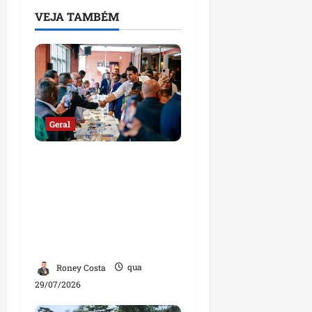
VEJA TAMBÉM
Geral
Orleans Brandão
destaca papel das
igrejas e defende
ampliação da parceria
com o segmento
evangélico
Roney Costa
qua
29/07/2026