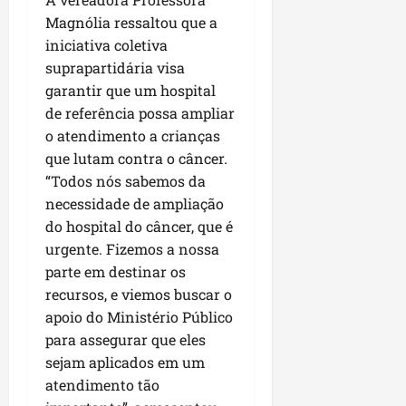
i
i
e
d
V
M
r
Magnólia ressaltou que a
d
m
g
e
i
a
a
a
e
iniciativa coletiva
u
L
l
r
s
t
n
l
suprapartidária visa
a
a
a
e
u
t
a
g
F
garantir que um hospital
n
m
r
a
r
o
u
h
de referência possa ampliar
P
a
d
i
d
m
ã
a
o atendimento a crianças
e
a
d
o
a
o
ç
que lutam contra o câncer.
r
s
a
s
c
o
“Todos nós sabemos da
e
e
d
R
ê
d
seg
f
necessidade de ampliação
m
e
o
o
03/08/202
o
u
s
do hospital do câncer, que é
d
L
qua
r
m
e
r
urgente. Fizemos a nossa
05/08/202
u
ç
ú
m
i
parte em destinar os
m
a
n
r
g
i
recursos, e viemos buscar o
c
i
e
u
a
apoio do Ministério Público
o
c
p
e
r
para assegurar que eles
m
o
a
s
p
sejam aplicados em um
d
s
ter
r
i
atendimento tão
s
ter
04/08/202
o
a
e