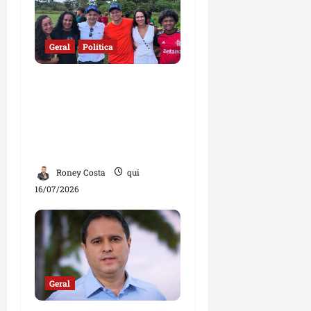
Geral
Política
Dr. Hilton Gonçalo
intensifica agenda pelo
Maranhão e reforça
diálogo com a
população em Rosário
Roney Costa
qui
16/07/2026
Geral