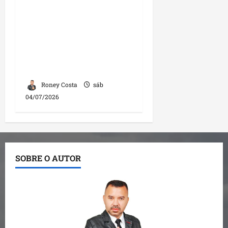
Edivaldo Holanda
Júnior critica retrocesso
no transporte público e
diz que conquistas de
sua gestão foram
desmontadas
Roney Costa
sáb
04/07/2026
SOBRE O AUTOR