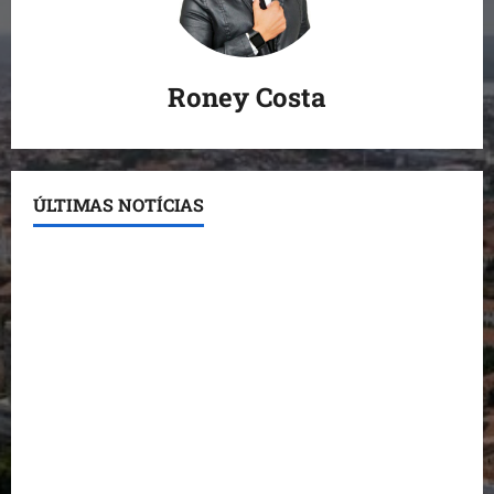
Roney Costa
ÚLTIMAS NOTÍCIAS
Detinha destaca trabalho social do Projeto Spartan
durante visita à Vila Fumacê
Dr. Hilton Gonçalo amplia base política com apoio
do prefeito de Lago dos Rodrigues
Fred Campos se manifesta sobre investigação e
nega irregularidades em repasse
Prefeito Fred Campos entrega mais de 10 ruas