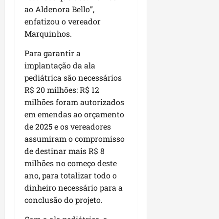
L
ao Aldenora Bello”,
u
enfatizou o vereador
m
Marquinhos.
i
a
Para garantir a
r
implantação da ala
pediátrica são necessários
ter
R$ 20 milhões: R$ 12
04/08/202
milhões foram autorizados
em emendas ao orçamento
de 2025 e os vereadores
assumiram o compromisso
de destinar mais R$ 8
milhões no começo deste
ano, para totalizar todo o
dinheiro necessário para a
conclusão do projeto.