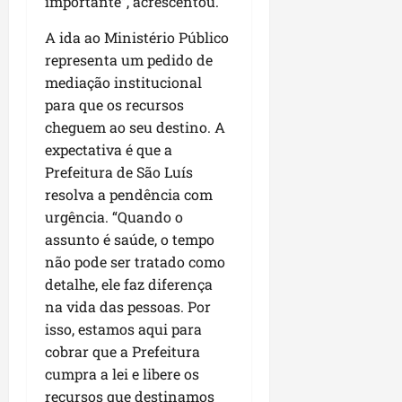
importante”, acrescentou.
04/08/202
m
e
i
a
A ida ao Ministério Público
ter
s
m
representa um pedido de
04/08/202
s
p
mediação institucional
o
l
para que os recursos
c
i
cheguem ao seu destino. A
o
a
expectativa é que a
m
o
Prefeitura de São Luís
o
b
M
resolva a pendência com
r
a
a
urgência. “Quando o
r
s
assunto é saúde, o tempo
a
e
não pode ser tratado como
n
m
detalhe, ele faz diferença
h
P
na vida das pessoas. Por
ã
a
isso, estamos aqui para
o
ç
cobrar que a Prefeitura
o
d
cumpra a lei e libere os
seg
o
03/08/202
recursos que destinamos