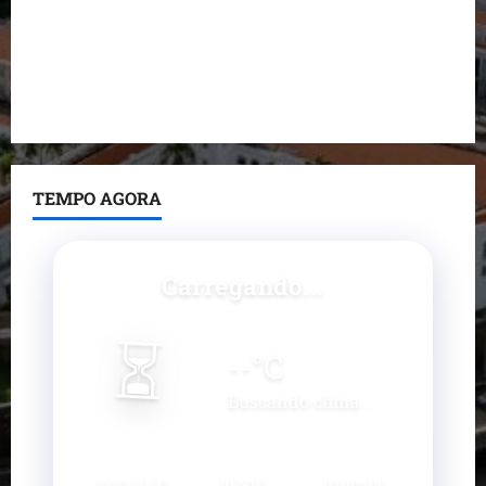
pavimentadas em um único dia e amplia obras em
Paço do Lumiar
Maedja Campos confirma registro de candidatura e
reforça compromisso com o Maranhão
TEMPO AGORA
Carregando...
⏳
--
°C
Buscando clima...
SENSAÇÃO
VENTO
UMIDADE