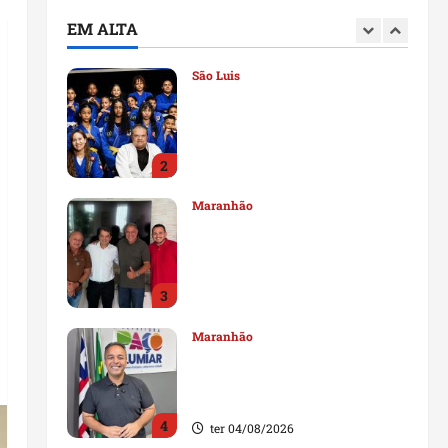
deputado estadual
EM ALTA
1
qui 06/08/2026
São Luis
Detinha destaca trabalho
social do Projeto Spartan
durante visita à Vila
Fumacê
2
qua 05/08/2026
Maranhão
Dr. Hilton Gonçalo amplia
base política com apoio do
prefeito de Lago dos
Rodrigues
3
ter 04/08/2026
Maranhão
Fred Campos se manifesta
sobre investigação e nega
irregularidades em repasse
4
ter 04/08/2026