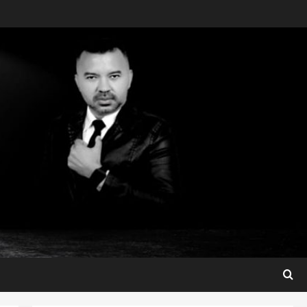
Maranhão
Dr. Hilton Gonçalo amplia
base política com apoio do
prefeito de Lago dos
Rodrigues
3
ter 04/08/2026
Maranhão
Fred Campos se manifesta
sobre investigação e nega
irregularidades em repasse
4
ter 04/08/2026
Município
Prefeito Fred Campos
entrega mais de 10 ruas
pavimentadas em um único
dia e amplia obras em Paço
5
do Lumiar
Maranhão
ter 04/08/2026
Conheça os candidatos do PL
que disputam vagas para