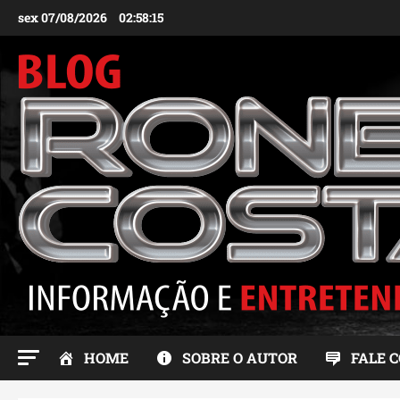
Ir
sex 07/08/2026
02:58:16
para
o
conteúdo
HOME
SOBRE O AUTOR
FALE 