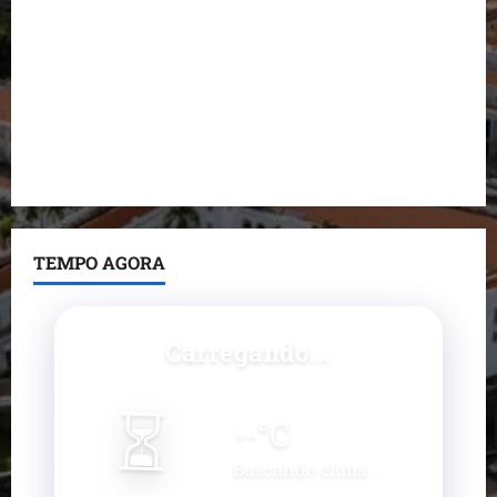
Prefeito Fred Campos entrega mais de 10 ruas
pavimentadas em um único dia e amplia obras em
Paço do Lumiar
Maedja Campos confirma registro de candidatura e
reforça compromisso com o Maranhão
TEMPO AGORA
Carregando...
⏳
--
°C
Buscando clima...