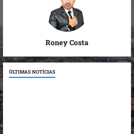
Roney Costa
ÚLTIMAS NOTÍCIAS
Detinha destaca trabalho social do Projeto Spartan
durante visita à Vila Fumacê
Dr. Hilton Gonçalo amplia base política com apoio
do prefeito de Lago dos Rodrigues
Fred Campos se manifesta sobre investigação e
nega irregularidades em repasse