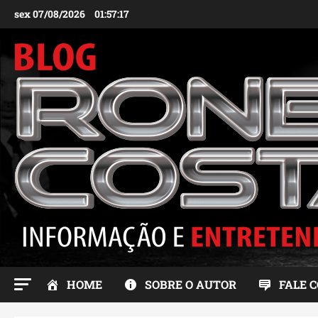
Ir
sex 07/08/2026
01:57:18
para
o
conteúdo
HOME
SOBRE O AUTOR
FALE 