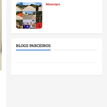
Município
Prefeito Fred Campos
entrega mais de 10 ruas
pavimentadas em um único
dia e amplia obras em Paço
5
do Lumiar
Maranhão
ter 04/08/2026
Conheça os candidatos do PL
BLOGS PARCEIROS
que disputam vagas para
deputado estadual
1
qui 06/08/2026
Blog da Mônica
São Luis
Blog do Pereira
Detinha destaca trabalho
social do Projeto Spartan
durante visita à Vila
Fumacê
2
qua 05/08/2026
Maranhão
Dr. Hilton Gonçalo amplia