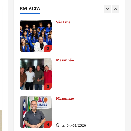
deputado estadual
EM ALTA
1
qui 06/08/2026
São Luis
Detinha destaca trabalho
social do Projeto Spartan
durante visita à Vila
Fumacê
2
qua 05/08/2026
Maranhão
Dr. Hilton Gonçalo amplia
base política com apoio do
prefeito de Lago dos
Rodrigues
3
ter 04/08/2026
Maranhão
Fred Campos se manifesta
sobre investigação e nega
irregularidades em repasse
4
ter 04/08/2026