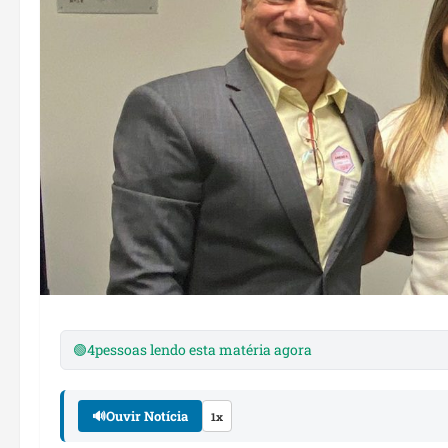
🟢
4
pessoas lendo esta matéria agora
🔊
Ouvir Notícia
1x