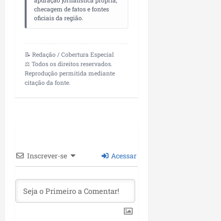
i
i
e
checagem de fatos e fontes
u
a
oficiais da região.
c
p
e
r
o
a
s
d
s
ter
i
s
📝 Redação / Cobertura Especial
ter
04/08/202
a
e
⚖️ Todos os direitos reservados.
04/08/202
e
Reprodução permitida mediante
citação da fonte.
a
ter
m
04/08/202
p
l
i
a
o
Inscrever-se
Acessar
b
r
a
s
e
m