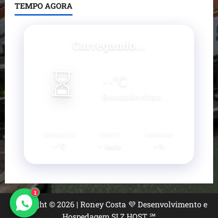
TEMPO AGORA
Carregando...
⏳
--
°C
Buscando clima...
SENSAÇÃO
VENTO
UMIDADE
--°C
--
--%
km/h
1
Copyright © 2026 | Roney Costa 💜 Desenvolvimento e
Hospedagem SLZ HOST ℠