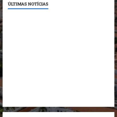
ÚLTIMAS NOTÍCIAS
Conheça os candidatos do PL que disputam vagas
para deputado estadual
Detinha destaca trabalho social do Projeto Spartan
durante visita à Vila Fumacê
Dr. Hilton Gonçalo amplia base política com apoio
do prefeito de Lago dos Rodrigues
Fred Campos se manifesta sobre investigação e
nega irregularidades em repasse
Prefeito Fred Campos entrega mais de 10 ruas
pavimentadas em um único dia e amplia obras em
Paço do Lumiar