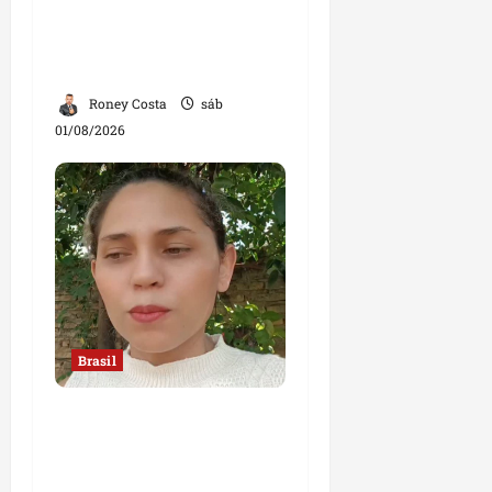
André Mendonça na
relatoria de investigação
contra Lulinha
Roney Costa
sáb
01/08/2026
Brasil
“Jamais faria exame
com um ginecologista
homem”, diz mulher;