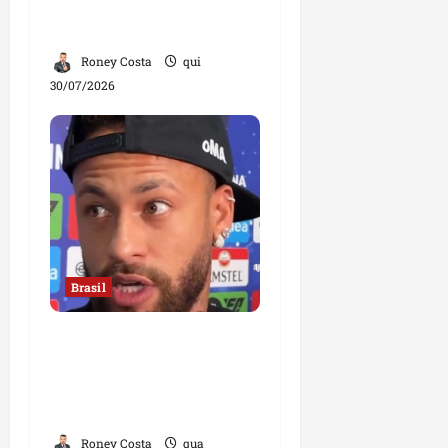
declaração divide
opiniões
Roney Costa
qui
30/07/2026
Brasil
Neymar confirma fim de
sua trajetória na Seleção
Brasileira após Copa de
2026
Roney Costa
qua