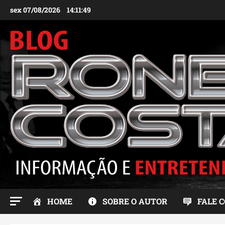
Ir
sex 07/08/2026
14:11:51
para
o
conteúdo
HOME
SOBRE O AUTOR
FALE 