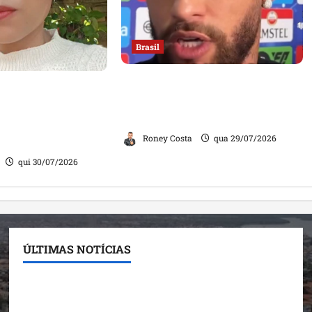
Brasil
Neymar confirma fim de sua
ia exame com um
trajetória na Seleção Brasileira
ta homem”, diz
após Copa de 2026
aração divide
Roney Costa
qua 29/07/2026
qui 30/07/2026
ÚLTIMAS NOTÍCIAS
Conheça os candidatos do PL que disputam vagas
para deputado estadual