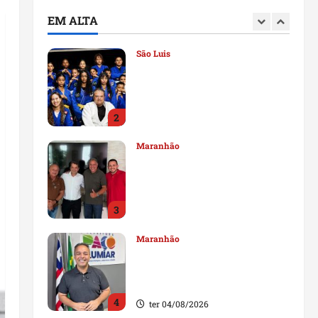
deputado estadual
EM ALTA
1
qui 06/08/2026
São Luis
Detinha destaca trabalho
social do Projeto Spartan
durante visita à Vila
Fumacê
2
qua 05/08/2026
Maranhão
Dr. Hilton Gonçalo amplia
base política com apoio do
prefeito de Lago dos
Rodrigues
3
ter 04/08/2026
Maranhão
Fred Campos se manifesta
sobre investigação e nega
irregularidades em repasse
4
ter 04/08/2026