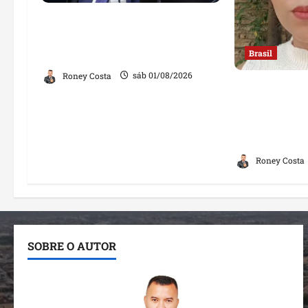
Sorteio no STF mantém André
Mendonça na relatoria de
investigação contra Lulinha
Brasil
Roney Costa
sáb 01/08/2026
“Jamais far
ginecologis
mulher; decl
opiniões
Roney Costa
SOBRE O AUTOR