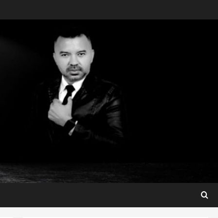
Maranhão
Dr. Hilton Gonçalo amplia
base política com apoio do
prefeito de Lago dos
Rodrigues
3
ter 04/08/2026
Maranhão
Fred Campos se manifesta
sobre investigação e nega
irregularidades em repasse
4
ter 04/08/2026
Município
Prefeito Fred Campos
entrega mais de 10 ruas
pavimentadas em um único
dia e amplia obras em Paço
5
do Lumiar
Maranhão
ter 04/08/2026
Conheça os candidatos do PL
que disputam vagas para