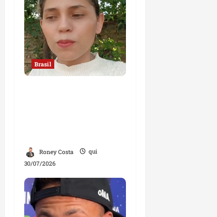
Brasil
“Jamais faria exame
com um ginecologista
homem”, diz mulher;
declaração divide
opiniões
Roney Costa
qui
30/07/2026