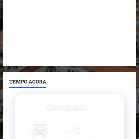
do prefeito de Lago dos Rodrigues
Fred Campos se manifesta sobre investigação e
nega irregularidades em repasse
Prefeito Fred Campos entrega mais de 10 ruas
pavimentadas em um único dia e amplia obras em
Paço do Lumiar
TEMPO AGORA
Carregando...
⏳
--
°C