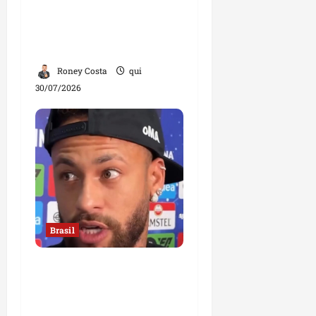
homem”, diz mulher;
declaração divide
opiniões
Roney Costa
qui
30/07/2026
Brasil
Neymar confirma fim de
sua trajetória na Seleção
Brasileira após Copa de