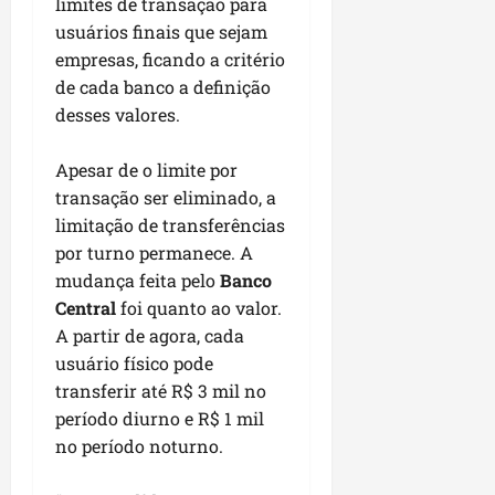
limites de transação para
u
e
e
i
l
p
a
g
usuários finais que sejam
f
s
l
s
a
e
empresas, ficando a critério
i
i
qui
p
i
i
t
de cada banco a definição
a
06/08/202
a
r
t
a
o
desses valores.
v
r
o
à
b
i
e
d
V
r
Apesar de o limite por
m
g
e
i
a
transação ser eliminado, a
e
u
L
l
s
n
limitação de transferências
l
a
a
e
t
a
g
por turno permanece. A
F
m
a
r
o
u
mudança feita pelo
Banco
P
d
i
d
m
a
Central
foi quanto ao valor.
a
d
o
a
ç
A partir de agora, cada
s
a
s
c
o
usuário físico pode
e
d
R
ê
d
transferir até R$ 3 mil no
m
e
o
o
u
período diurno e R$ 1 mil
s
d
L
qua
m
e
no período noturno.
r
05/08/202
u
ú
m
i
m
n
r
g