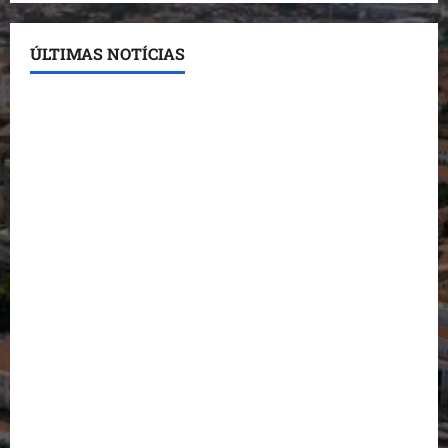
ÚLTIMAS NOTÍCIAS
Conheça os candidatos do PL que disputam vagas
para deputado estadual
Detinha destaca trabalho social do Projeto Spartan
durante visita à Vila Fumacê
Dr. Hilton Gonçalo amplia base política com apoio
do prefeito de Lago dos Rodrigues
Fred Campos se manifesta sobre investigação e
nega irregularidades em repasse
Prefeito Fred Campos entrega mais de 10 ruas
pavimentadas em um único dia e amplia obras em
Paço do Lumiar