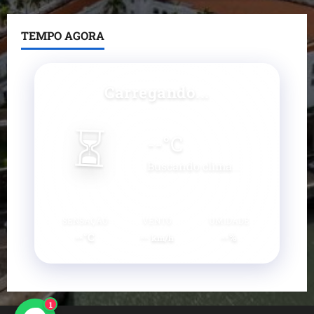
TEMPO AGORA
Carregando...
⏳
--
°C
Buscando clima...
SENSAÇÃO
VENTO
UMIDADE
--°C
--
--%
km/h
1