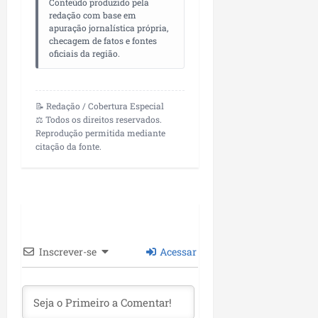
Conteúdo produzido pela
P
redação com base em
a
apuração jornalística própria,
ç
checagem de fatos e fontes
o
oficiais da região.
d
o
L
📝 Redação / Cobertura Especial
u
⚖️ Todos os direitos reservados.
m
Reprodução permitida mediante
i
citação da fonte.
a
r
ter
04/08/202
Inscrever-se
Acessar