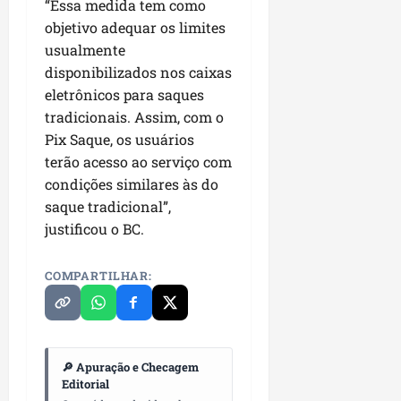
“Essa medida tem como
i
i
e
u
a
objetivo adequar os limites
c
p
e
r
usualmente
o
a
s
disponibilizados nos caixas
d
s
ter
eletrônicos para saques
i
s
ter
04/08/202
a
e
tradicionais. Assim, com o
04/08/202
e
Pix Saque, os usuários
a
ter
terão acesso ao serviço com
m
04/08/202
condições similares às do
p
saque tradicional”,
l
justificou o BC.
i
a
o
COMPARTILHAR:
b
r
a
s
🔎 Apuração e Checagem
e
Editorial
m