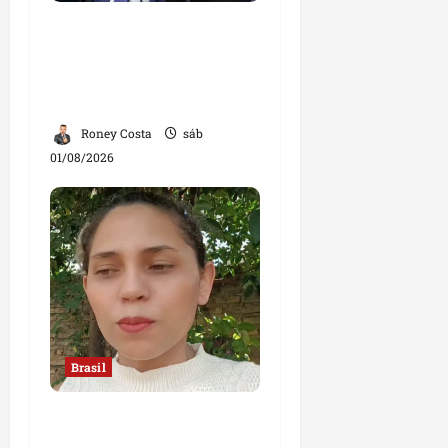
Sorteio no STF mantém
André Mendonça na
relatoria de investigação
contra Lulinha
Roney Costa
sáb
01/08/2026
Brasil
“Jamais faria exame
com um ginecologista