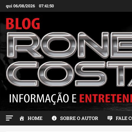
Ir
qui 06/08/2026
07:41:51
para
o
conteúdo
HOME
SOBRE O AUTOR
FALE 