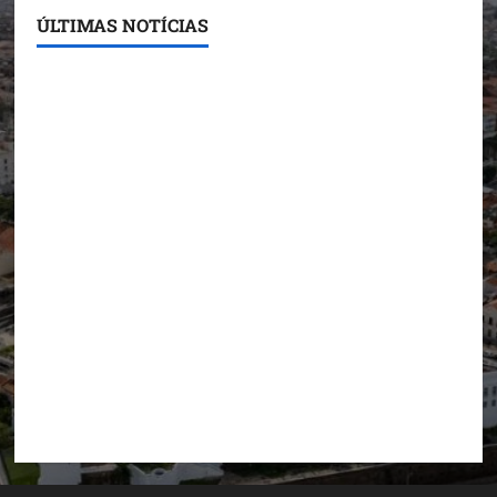
ÚLTIMAS NOTÍCIAS
Conheça os candidatos do PL que disputam vagas
para deputado estadual
Detinha destaca trabalho social do Projeto Spartan
durante visita à Vila Fumacê
Dr. Hilton Gonçalo amplia base política com apoio
do prefeito de Lago dos Rodrigues
Fred Campos se manifesta sobre investigação e
nega irregularidades em repasse
Prefeito Fred Campos entrega mais de 10 ruas
pavimentadas em um único dia e amplia obras em
Paço do Lumiar