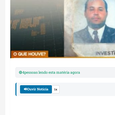
🟢
4
pessoas lendo esta matéria agora
🔊
Ouvir Notícia
1x