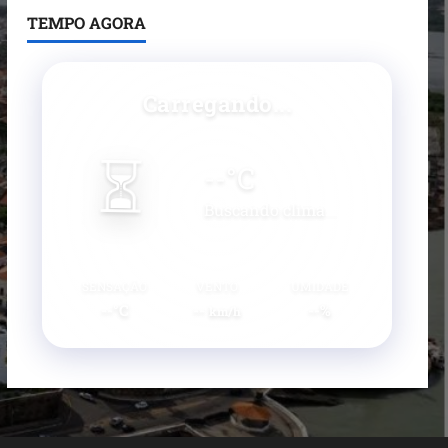
TEMPO AGORA
Carregando...
⏳
--
°C
Buscando clima...
SENSAÇÃO
VENTO
UMIDADE
--°C
--
--%
km/h