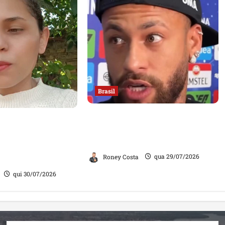
Brasil
Neymar confirma fim de sua
ia exame com um
trajetória na Seleção Brasileira
ta homem”, diz
após Copa de 2026
aração divide
Roney Costa
qua 29/07/2026
qui 30/07/2026