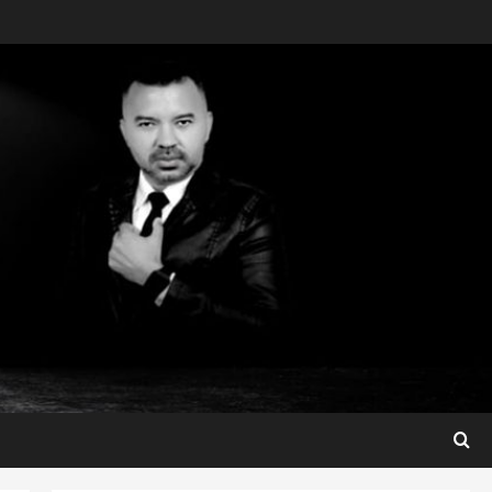
Maranhão
Dr. Hilton Gonçalo amplia
base política com apoio do
prefeito de Lago dos
Rodrigues
3
ter 04/08/2026
Maranhão
Fred Campos se manifesta
sobre investigação e nega
irregularidades em repasse
4
ter 04/08/2026
Município
Prefeito Fred Campos
entrega mais de 10 ruas
pavimentadas em um único
dia e amplia obras em Paço
5
do Lumiar
Maranhão
ter 04/08/2026
Conheça os candidatos do PL
que disputam vagas para