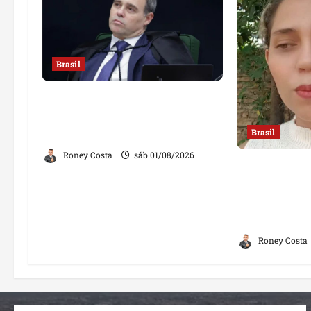
Brasil
Sorteio no STF mantém André
Mendonça na relatoria de
investigação contra Lulinha
Brasil
Roney Costa
sáb 01/08/2026
“Jamais far
ginecologis
mulher; decl
opiniões
Roney Costa