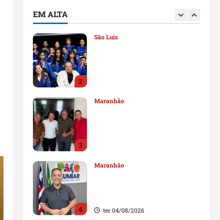
deputado estadual
EM ALTA
1
qui 06/08/2026
São Luis
Detinha destaca trabalho
social do Projeto Spartan
durante visita à Vila
Fumacê
2
qua 05/08/2026
Maranhão
Dr. Hilton Gonçalo amplia
base política com apoio do
prefeito de Lago dos
Rodrigues
3
ter 04/08/2026
Maranhão
Fred Campos se manifesta
sobre investigação e nega
irregularidades em repasse
4
ter 04/08/2026