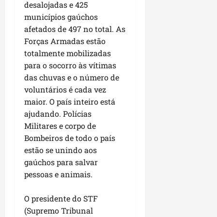
P
desalojadas e 425
a
municípios gaúchos
ç
afetados de 497 no total. As
o
Forças Armadas estão
d
totalmente mobilizadas
o
para o socorro às vítimas
L
das chuvas e o número de
u
voluntários é cada vez
m
i
maior. O país inteiro está
a
ajudando. Polícias
r
Militares e corpo de
Bombeiros de todo o país
ter
estão se unindo aos
04/08/202
gaúchos para salvar
pessoas e animais.
O presidente do STF
(Supremo Tribunal