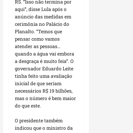
u
e
RS. “Isso não termina por
e
i
l
p
a
g
f
aqui”, disse Lula após o
s
l
s
a
e
i
anúncio das medidas em
i
qui
p
i
i
t
a
06/08/202
cerimônia no Palácio do
a
r
t
a
o
Planalto. “Temos que
v
r
o
à
b
pensar como vamos
i
e
d
V
r
atender as pessoas…
m
g
e
i
a
e
quando a água vai embora
u
L
l
s
n
l
a
a desgraça é muito feia”. O
a
e
t
a
g
F
governador Eduardo Leite
m
a
r
o
u
P
tinha feito uma avaliação
d
i
d
m
a
inicial de que seriam
a
d
o
a
ç
necessários R$ 19 bilhões,
s
a
s
c
o
mas o número é bem maior
e
d
R
ê
d
m
do que este.
e
o
o
u
s
d
L
qua
m
e
r
O presidente também
05/08/202
u
ú
m
i
indicou que o ministro da
m
n
r
g