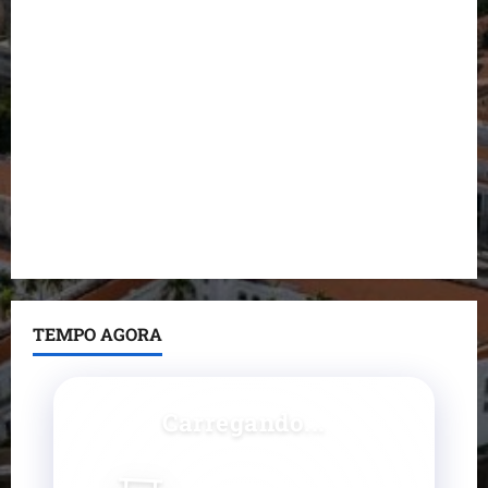
durante visita à Vila Fumacê
Dr. Hilton Gonçalo amplia base política com apoio
do prefeito de Lago dos Rodrigues
Fred Campos se manifesta sobre investigação e
nega irregularidades em repasse
Prefeito Fred Campos entrega mais de 10 ruas
pavimentadas em um único dia e amplia obras em
Paço do Lumiar
TEMPO AGORA
Carregando...