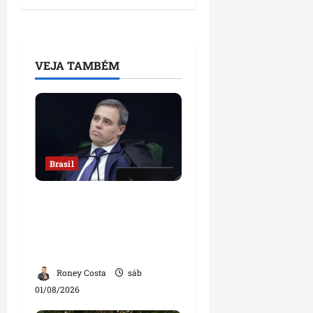
VEJA TAMBÉM
Brasil
Sorteio no STF mantém
André Mendonça na
relatoria de investigação
contra Lulinha
Roney Costa
sáb
01/08/2026