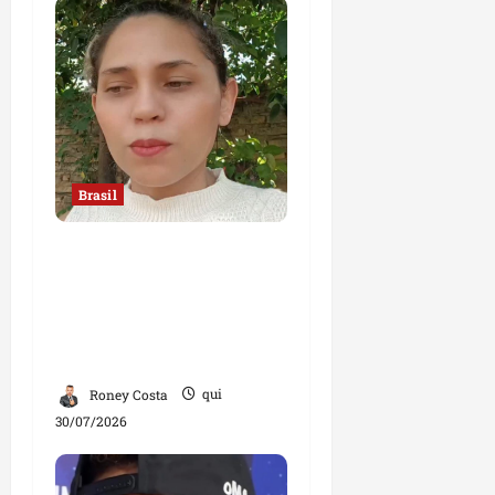
Brasil
“Jamais faria exame
com um ginecologista
homem”, diz mulher;
declaração divide
opiniões
Roney Costa
qui
30/07/2026