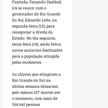
i
Fazenda, Fenando Haddad,
i
e
u
a
irá se reunir com o
c
p
e
r
governador do Rio Grande
o
a
s
do Sul, Eduardo Leite, na
d
s
ter
i
s
segunda-feira (13), para
ter
04/08/202
a
e
renegociar a dívida do
04/08/202
e
Estado. No dia seguinte,
a
ter
terça-feira (14), serão feitos
m
04/08/202
novos anúncios destinados
p
para a população atingida
l
pelas enchentes.
i
a
o
As chuvas que atingiram o
b
Rio Grande do Sul na
r
última semana deixaram
a
pelo menos 107 mortes até
s
o momento, com mais de
e
164 mil pessoas
m