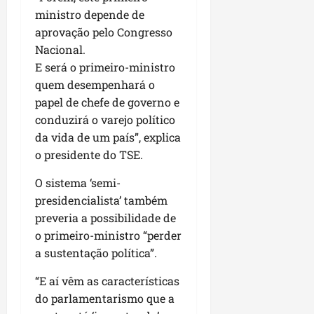
04/08/202
m
e
ministro depende de
i
a
aprovação pelo Congresso
ter
s
m
04/08/202
Nacional.
s
p
E será o primeiro-ministro
o
l
quem desempenhará o
c
i
papel de chefe de governo e
o
a
conduzirá o varejo político
m
o
o
b
da vida de um país”, explica
M
r
o presidente do TSE.
a
a
r
O sistema ‘semi-
s
a
e
presidencialista’ também
n
m
preveria a possibilidade de
h
P
o primeiro-ministro “perder
ã
a
a sustentação política”.
o
ç
o
“E aí vêm as características
d
seg
do parlamentarismo que a
o
03/08/202