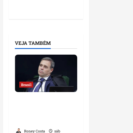
VEJA TAMBÉM
Brasil
Sorteio no STF mantém
André Mendonça na
relatoria de investigação
contra Lulinha
Roney Costa
sáb