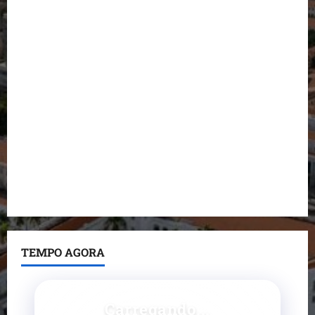
Dr. Hilton Gonçalo amplia base política com apoio
do prefeito de Lago dos Rodrigues
Fred Campos se manifesta sobre investigação e
nega irregularidades em repasse
Prefeito Fred Campos entrega mais de 10 ruas
pavimentadas em um único dia e amplia obras em
Paço do Lumiar
Maedja Campos confirma registro de candidatura e
reforça compromisso com o Maranhão
TEMPO AGORA
Carregando...