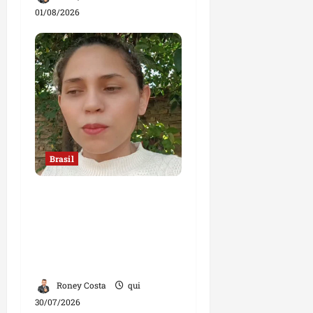
01/08/2026
Brasil
“Jamais faria exame
com um ginecologista
homem”, diz mulher;
declaração divide
opiniões
Roney Costa
qui
30/07/2026