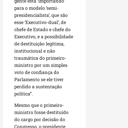
gente está ‘importando’
L
para o modelo ‘semi-
u
presidencialista’, que são
m
i
esse ‘Executivo-dual’, de
a
chefe de Estado e chefe do
r
Executivo, e a possibilidade
de destituição legítima,
ter
institucional e não
04/08/202
traumática do primeiro-
ministro por um simples
voto de confiança do
Parlamento se ele tiver
perdido a sustentação
política”.
Mesmo que o primeiro-
ministro fosse destituído
do cargo por decisão do
Congresso, o presidente