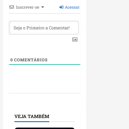
L
Inscrever-se
Acessar
u
m
i
a
r
ter
04/08/202
0
COMENTÁRIOS
VEJA TAMBÉM