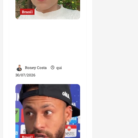
Brasil
“Jamais faria exame
com um ginecologista
homem”, diz mulher;
declaração divide
opiniões
Roney Costa
qui
30/07/2026
Brasil