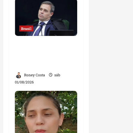
Brasil
Sorteio no STF mantém
André Mendonça na
relatoria de investigação
contra Lulinha
Roney Costa
sáb
01/08/2026