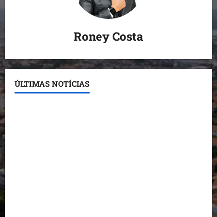
Roney Costa
ÚLTIMAS NOTÍCIAS
Detinha destaca trabalho social do Projeto Spartan
durante visita à Vila Fumacê
Dr. Hilton Gonçalo amplia base política com apoio
do prefeito de Lago dos Rodrigues
Fred Campos se manifesta sobre investigação e
nega irregularidades em repasse
Prefeito Fred Campos entrega mais de 10 ruas
pavimentadas em um único dia e amplia obras em