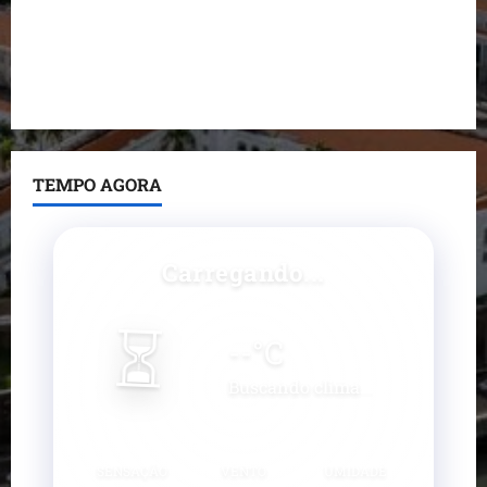
Paço do Lumiar
Maedja Campos confirma registro de candidatura e
reforça compromisso com o Maranhão
TEMPO AGORA
Carregando...
⏳
--
°C
Buscando clima...
SENSAÇÃO
VENTO
UMIDADE