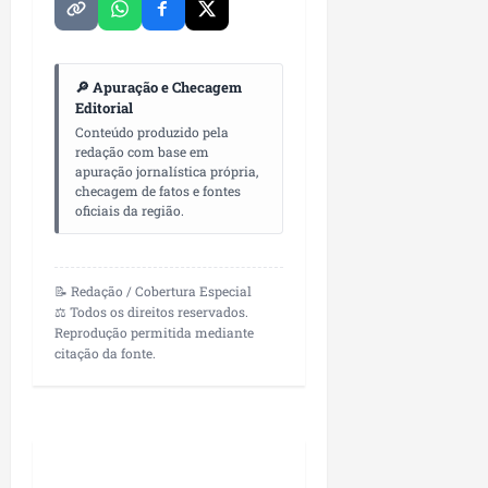
04/08/202
m
e
i
a
ter
s
m
04/08/202
🔎 Apuração e Checagem
s
p
Editorial
o
l
Conteúdo produzido pela
c
i
redação com base em
o
a
apuração jornalística própria,
m
o
checagem de fatos e fontes
o
b
oficiais da região.
M
r
a
a
r
s
📝 Redação / Cobertura Especial
a
e
⚖️ Todos os direitos reservados.
n
m
Reprodução permitida mediante
h
citação da fonte.
P
ã
a
o
ç
o
d
seg
o
03/08/202