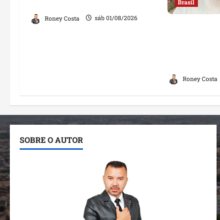
investigação contra Lulinha
Brasil
Roney Costa
sáb 01/08/2026
“Jamais far
ginecologis
mulher; decl
opiniões
Roney Costa
SOBRE O AUTOR