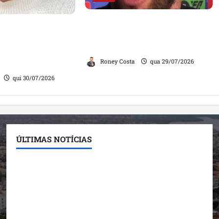
Neymar confirma fim de sua
ia exame com um
trajetória na Seleção Brasileira
ta homem”, diz
após Copa de 2026
aração divide
Roney Costa
qua 29/07/2026
qui 30/07/2026
ÚLTIMAS NOTÍCIAS
Detinha destaca trabalho social do Projeto Spartan
durante visita à Vila Fumacê
Dr. Hilton Gonçalo amplia base política com apoio
do prefeito de Lago dos Rodrigues