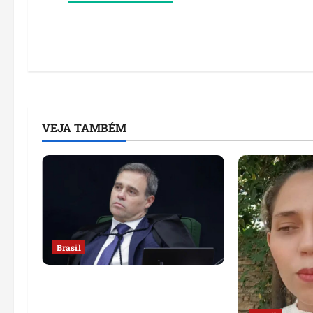
VEJA TAMBÉM
Brasil
Sorteio no STF mantém André
Mendonça na relatoria de