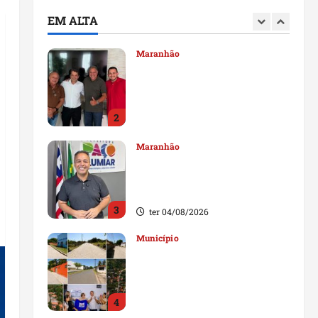
durante visita à Vila
EM ALTA
Fumacê
1
qua 05/08/2026
Maranhão
Dr. Hilton Gonçalo amplia
base política com apoio do
prefeito de Lago dos
Rodrigues
2
ter 04/08/2026
Maranhão
Fred Campos se manifesta
sobre investigação e nega
irregularidades em repasse
3
ter 04/08/2026
Município
Prefeito Fred Campos
entrega mais de 10 ruas
pavimentadas em um único
dia e amplia obras em Paço
4
do Lumiar