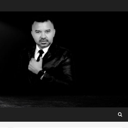
Maranhão
Fred Campos se manifesta
sobre investigação e nega
irregularidades em repasse
3
ter 04/08/2026
Município
Prefeito Fred Campos
entrega mais de 10 ruas
pavimentadas em um único
dia e amplia obras em Paço
4
do Lumiar
Maranhão
ter 04/08/2026
Maedja Campos confirma
registro de candidatura e
reforça compromisso com o
Maranhão
5
seg 03/08/2026
São Luis
Detinha destaca trabalho
social do Projeto Spartan