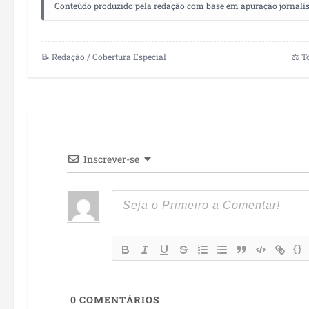
Conteúdo produzido pela redação com base em apuração jornalístic
📝 Redação / Cobertura Especial
⚖️ T
Inscrever-se
{}
0
COMENTÁRIOS