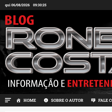
Ir
qui 06/08/2026
09:30:26
para
o
conteúdo
HOME
SOBRE O AUTOR
FALE 