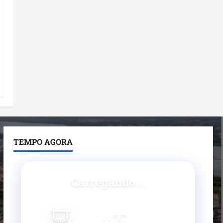
TEMPO AGORA
Carregando...
⏳
--
°C