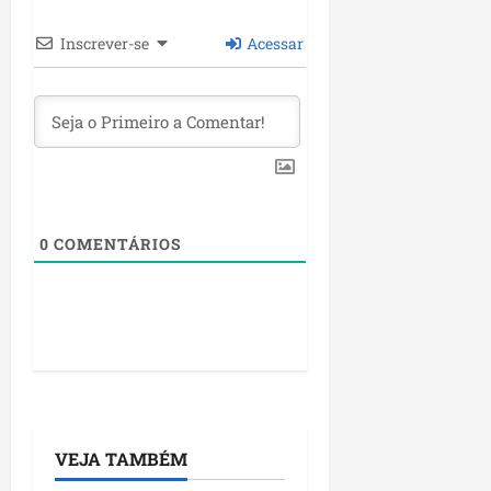
P
a
Inscrever-se
Acessar
ç
o
d
o
L
u
m
i
0
COMENTÁRIOS
a
r
ter
04/08/202
VEJA TAMBÉM