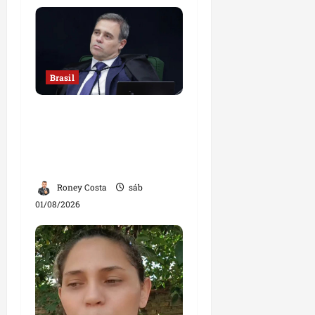
Brasil
Sorteio no STF mantém
André Mendonça na
relatoria de investigação
contra Lulinha
Roney Costa
sáb
01/08/2026