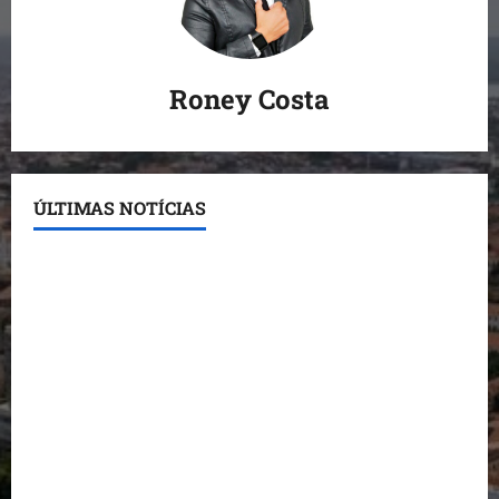
Roney Costa
ÚLTIMAS NOTÍCIAS
Conheça os candidatos do PL que disputam vagas
para deputado estadual
Detinha destaca trabalho social do Projeto Spartan
durante visita à Vila Fumacê
Dr. Hilton Gonçalo amplia base política com apoio
do prefeito de Lago dos Rodrigues
Fred Campos se manifesta sobre investigação e