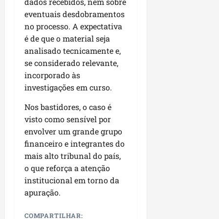
dados recebidos, nem sobre
u
e
e
i
l
p
a
g
eventuais desdobramentos
f
s
l
s
a
e
no processo. A expectativa
i
i
qui
p
i
i
t
é de que o material seja
a
06/08/202
a
r
t
a
o
analisado tecnicamente e,
v
r
o
à
b
se considerado relevante,
i
e
d
V
r
incorporado às
m
g
e
i
a
investigações em curso.
e
u
L
l
s
n
l
a
a
e
Nos bastidores, o caso é
t
a
g
F
m
visto como sensível por
a
r
o
u
P
d
envolver um grande grupo
i
d
m
a
a
d
financeiro e integrantes do
o
a
ç
s
a
s
c
mais alto tribunal do país,
o
e
d
R
ê
o que reforça a atenção
d
m
e
o
o
institucional em torno da
u
s
d
L
qua
apuração.
m
e
r
05/08/202
u
ú
m
i
m
COMPARTILHAR:
n
r
g