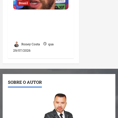
Brasil
Neymar confirma fim de
sua trajetória na Seleção
Brasileira após Copa de
2026
Roney Costa
qua
29/07/2026
SOBRE O AUTOR