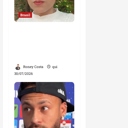
Brasil
“Jamais faria exame
com um ginecologista
homem”, diz mulher;
declaração divide
opiniões
Roney Costa
qui
30/07/2026