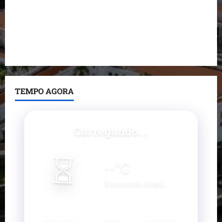
nega irregularidades em repasse
Prefeito Fred Campos entrega mais de 10 ruas
pavimentadas em um único dia e amplia obras em
Paço do Lumiar
TEMPO AGORA
Carregando...
⏳
--
°C
Buscando clima...
SENSAÇÃO
VENTO
UMIDADE