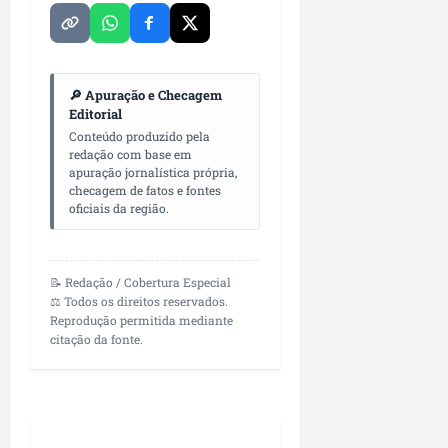
i
i
e
u
a
c
p
e
r
o
a
s
d
s
🔎 Apuração e Checagem
ter
i
s
ter
Editorial
04/08/202
a
e
04/08/202
Conteúdo produzido pela
e
redação com base em
a
apuração jornalística própria,
ter
checagem de fatos e fontes
m
04/08/202
oficiais da região.
p
l
i
a
📝 Redação / Cobertura Especial
⚖️ Todos os direitos reservados.
o
Reprodução permitida mediante
b
citação da fonte.
r
a
s
e
m