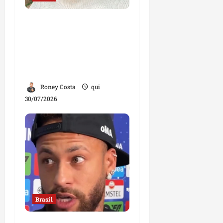
“Jamais faria exame
com um ginecologista
homem”, diz mulher;
declaração divide
opiniões
Roney Costa
qui
30/07/2026
Brasil