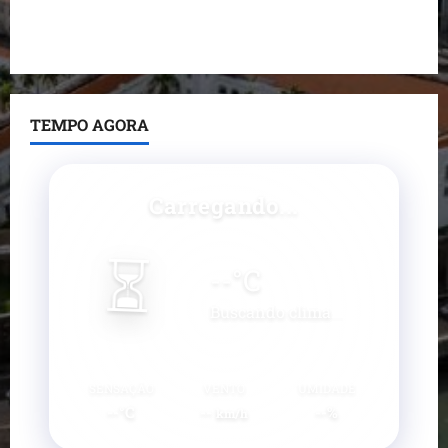
pavimentadas em um único dia e amplia obras em
Paço do Lumiar
TEMPO AGORA
Carregando...
⏳
--
°C
Buscando clima...
SENSAÇÃO
VENTO
UMIDADE
--°C
--
--%
km/h