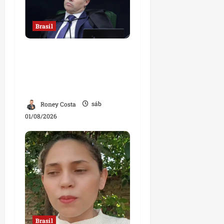
Brasil
Sorteio no STF mantém
André Mendonça na
relatoria de investigação
contra Lulinha
Roney Costa
sáb
01/08/2026
Brasil