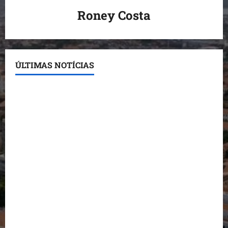
Roney Costa
ÚLTIMAS NOTÍCIAS
Conheça os candidatos do PL que disputam vagas
para deputado estadual
Detinha destaca trabalho social do Projeto Spartan
durante visita à Vila Fumacê
Dr. Hilton Gonçalo amplia base política com apoio
do prefeito de Lago dos Rodrigues
Fred Campos se manifesta sobre investigação e
nega irregularidades em repasse
Prefeito Fred Campos entrega mais de 10 ruas