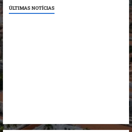
ÚLTIMAS NOTÍCIAS
Conheça os candidatos do PL que disputam vagas
para deputado estadual
Detinha destaca trabalho social do Projeto Spartan
durante visita à Vila Fumacê
Dr. Hilton Gonçalo amplia base política com apoio
do prefeito de Lago dos Rodrigues
Fred Campos se manifesta sobre investigação e
nega irregularidades em repasse
Prefeito Fred Campos entrega mais de 10 ruas
pavimentadas em um único dia e amplia obras em
Paço do Lumiar