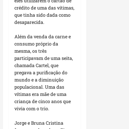
eles utilizarem o cartão de
u
e
e
i
l
p
a
crédito de uma das vítimas,
g
f
s
l
s
a
que tinha sido dada como
e
i
i
qui
p
i
i
t
desaparecida.
a
06/08/202
a
r
t
a
o
v
r
o
à
b
Além da venda da carne e
i
e
d
V
r
consumo próprio da
m
g
e
i
a
mesma, os três
e
u
L
l
s
participavam de uma seita,
n
l
a
a
e
t
a
chamada Cartel, que
g
F
m
a
r
o
pregava a purificação do
u
P
d
i
d
m
mundo e a diminuição
a
a
d
o
a
ç
populacional. Uma das
s
a
s
c
o
vítimas era mãe de uma
e
d
R
ê
d
criança de cinco anos que
m
e
o
o
vivia com o trio.
u
s
d
L
qua
m
e
r
05/08/202
u
ú
m
i
Jorge e Bruna Cristina
m
n
r
g