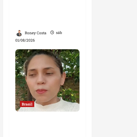
Sorteio no STF mantém
André Mendonça na
relatoria de investigação
contra Lulinha
Roney Costa
sáb
01/08/2026
Brasil
“Jamais faria exame
com um ginecologista
homem”, diz mulher;