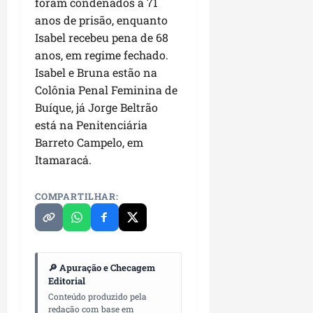
foram condenados a 71
i
i
e
u
a
anos de prisão, enquanto
c
p
e
r
Isabel recebeu pena de 68
o
a
s
anos, em regime fechado.
d
s
ter
Isabel e Bruna estão na
i
s
ter
04/08/202
a
Colônia Penal Feminina de
e
04/08/202
e
Buíque, já Jorge Beltrão
a
está na Penitenciária
ter
m
04/08/202
Barreto Campelo, em
p
Itamaracá.
l
i
a
COMPARTILHAR:
o
b
r
a
🔎 Apuração e Checagem
s
Editorial
e
Conteúdo produzido pela
m
redação com base em