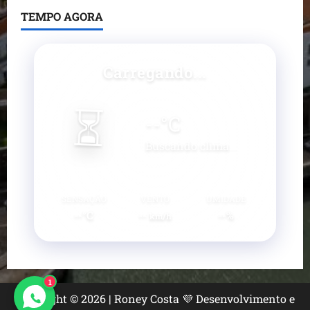
TEMPO AGORA
Carregando...
⏳
--
°C
Buscando clima...
SENSAÇÃO
VENTO
UMIDADE
--°C
--
--%
km/h
1
Copyright © 2026 | Roney Costa 💜 Desenvolvimento e