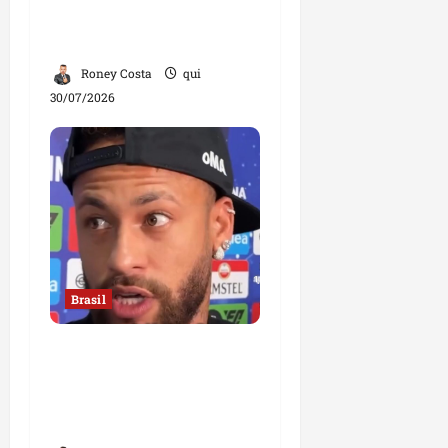
declaração divide
opiniões
Roney Costa
qui
30/07/2026
Brasil
Neymar confirma fim de
sua trajetória na Seleção
Brasileira após Copa de
2026