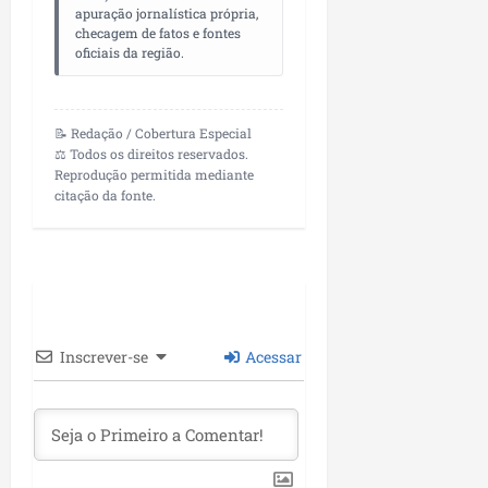
P
apuração jornalística própria,
a
checagem de fatos e fontes
oficiais da região.
ç
o
d
o
📝 Redação / Cobertura Especial
L
⚖️ Todos os direitos reservados.
Reprodução permitida mediante
u
citação da fonte.
m
i
a
r
ter
04/08/202
Inscrever-se
Acessar