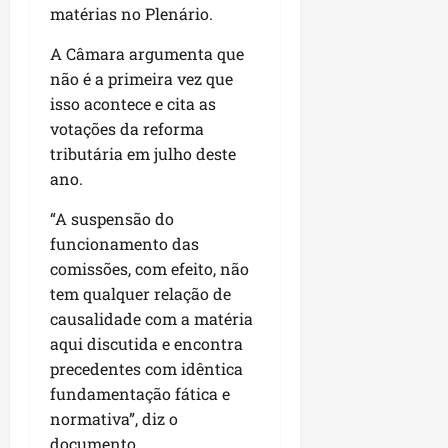
u
e
e
i
l
matérias no Plenário.
p
a
g
f
s
l
s
a
e
A Câmara argumenta que
i
i
qui
p
i
i
t
não é a primeira vez que
a
06/08/202
a
r
t
a
o
isso acontece e cita as
v
r
o
à
b
votações da reforma
i
e
d
V
r
tributária em julho deste
m
g
e
i
a
ano.
e
u
L
l
s
n
l
a
a
e
“A suspensão do
t
a
g
F
m
funcionamento das
a
r
o
u
P
d
comissões, com efeito, não
i
d
m
a
a
d
tem qualquer relação de
o
a
ç
s
a
s
c
causalidade com a matéria
o
e
d
R
ê
aqui discutida e encontra
d
m
e
o
o
precedentes com idêntica
u
s
d
L
qua
fundamentação fática e
m
e
r
05/08/202
u
normativa”, diz o
ú
m
i
m
documento.
n
r
g