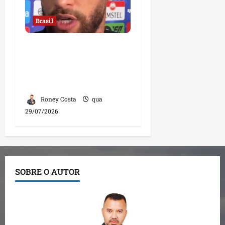
Brasil
Neymar confirma fim de
sua trajetória na Seleção
Brasileira após Copa de
2026
Roney Costa
qua
29/07/2026
SOBRE O AUTOR