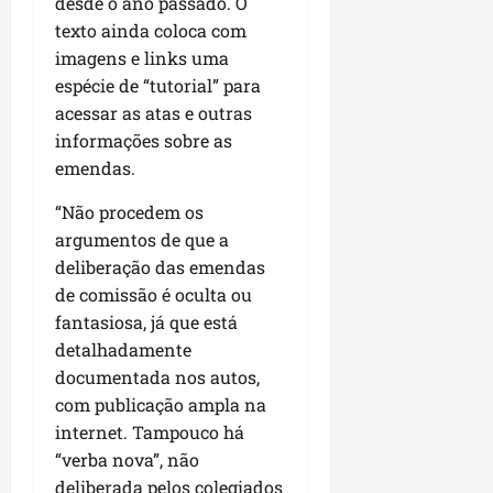
desde o ano passado. O
P
texto ainda coloca com
a
imagens e links uma
ç
o
espécie de “tutorial” para
d
acessar as atas e outras
o
informações sobre as
L
emendas.
u
m
“Não procedem os
i
argumentos de que a
a
deliberação das emendas
r
de comissão é oculta ou
fantasiosa, já que está
ter
detalhadamente
04/08/202
documentada nos autos,
com publicação ampla na
internet. Tampouco há
“verba nova”, não
deliberada pelos colegiados