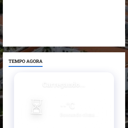
Fred Campos se manifesta sobre investigação e
nega irregularidades em repasse
Prefeito Fred Campos entrega mais de 10 ruas
pavimentadas em um único dia e amplia obras em
Paço do Lumiar
TEMPO AGORA
Carregando...
⏳
--
°C
Buscando clima...