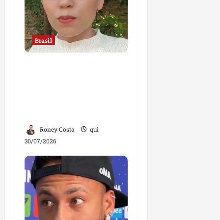
Brasil
“Jamais faria exame
com um ginecologista
homem”, diz mulher;
declaração divide
opiniões
Roney Costa
qui
30/07/2026