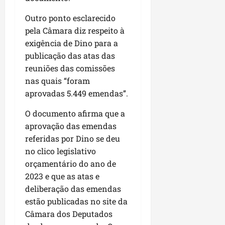
i
i
e
u
a
Outro ponto esclarecido
c
p
e
r
pela Câmara diz respeito à
o
a
s
d
exigência de Dino para a
s
ter
i
s
publicação das atas das
ter
04/08/202
a
e
04/08/202
reuniões das comissões
e
nas quais “foram
a
ter
aprovadas 5.449 emendas”.
m
04/08/202
p
O documento afirma que a
l
aprovação das emendas
i
referidas por Dino se deu
a
no clico legislativo
o
orçamentário do ano de
b
r
2023 e que as atas e
a
deliberação das emendas
s
estão publicadas no site da
e
Câmara dos Deputados
m