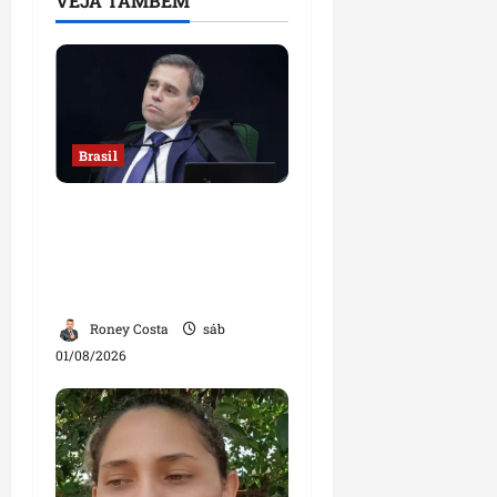
VEJA TAMBÉM
Brasil
Sorteio no STF mantém
André Mendonça na
relatoria de investigação
contra Lulinha
Roney Costa
sáb
01/08/2026