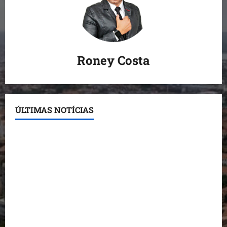
Roney Costa
ÚLTIMAS NOTÍCIAS
Conheça os candidatos do PL que disputam vagas
para deputado estadual
Detinha destaca trabalho social do Projeto Spartan
durante visita à Vila Fumacê
Dr. Hilton Gonçalo amplia base política com apoio
do prefeito de Lago dos Rodrigues