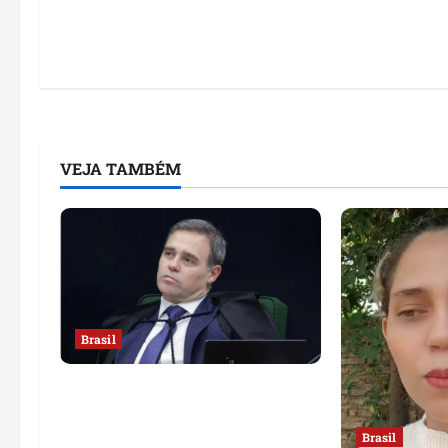
VEJA TAMBÉM
Brasil
Sorteio no STF mantém André
Mendonça na relatoria de
investigação contra Lulinha
Brasil