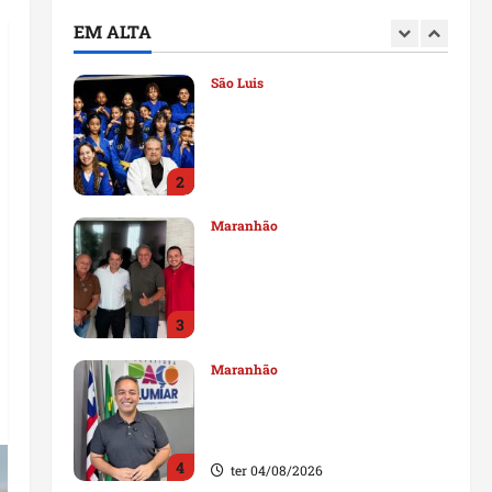
deputado estadual
EM ALTA
1
qui 06/08/2026
São Luis
Detinha destaca trabalho
social do Projeto Spartan
durante visita à Vila
Fumacê
2
qua 05/08/2026
Maranhão
Dr. Hilton Gonçalo amplia
base política com apoio do
prefeito de Lago dos
Rodrigues
3
ter 04/08/2026
Maranhão
Fred Campos se manifesta
sobre investigação e nega
irregularidades em repasse
4
ter 04/08/2026