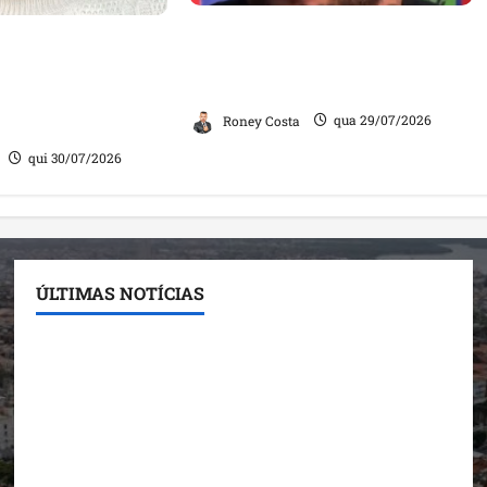
Neymar confirma fim de sua
ia exame com um
trajetória na Seleção Brasileira
ta homem”, diz
após Copa de 2026
aração divide
Roney Costa
qua 29/07/2026
qui 30/07/2026
ÚLTIMAS NOTÍCIAS
Conheça os candidatos do PL que disputam vagas
para deputado estadual
Detinha destaca trabalho social do Projeto Spartan
durante visita à Vila Fumacê