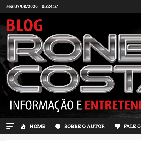
Ir
sex 07/08/2026
05:24:59
para
o
conteúdo
HOME
SOBRE O AUTOR
FALE 