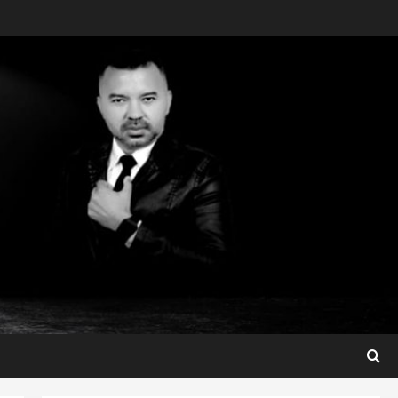
Maranhão
Dr. Hilton Gonçalo amplia
base política com apoio do
prefeito de Lago dos
Rodrigues
3
ter 04/08/2026
Maranhão
Fred Campos se manifesta
sobre investigação e nega
irregularidades em repasse
4
ter 04/08/2026
Município
Prefeito Fred Campos
entrega mais de 10 ruas
pavimentadas em um único
dia e amplia obras em Paço
5
do Lumiar
Maranhão
ter 04/08/2026
Conheça os candidatos do PL
que disputam vagas para