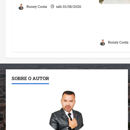
Roney Costa
sáb 01/08/2026
“Jamais far
ginecologis
mulher; decl
opiniões
Roney Costa
SOBRE O AUTOR