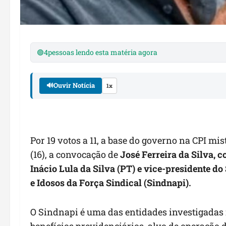
🟢
4
pessoas lendo esta matéria agora
🔊
Ouvir Notícia
1x
Por 19 votos a 11, a base do governo na CPI mi
(16), a convocação de
José Ferreira da Silva, 
Inácio Lula da Silva (PT) e vice-presidente d
e Idosos da Força Sindical (Sindnapi).
O Sindnapi é uma das entidades investigadas
benefícios previdenciários, alvo de operação 