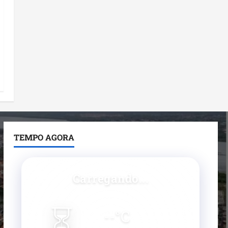
TEMPO AGORA
Carregando...
⏳
--
°C