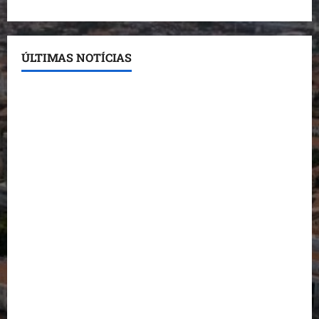
ÚLTIMAS NOTÍCIAS
Conheça os candidatos do PL que disputam vagas
para deputado estadual
Detinha destaca trabalho social do Projeto Spartan
durante visita à Vila Fumacê
Dr. Hilton Gonçalo amplia base política com apoio
do prefeito de Lago dos Rodrigues
Fred Campos se manifesta sobre investigação e
nega irregularidades em repasse
Prefeito Fred Campos entrega mais de 10 ruas
pavimentadas em um único dia e amplia obras em
Paço do Lumiar