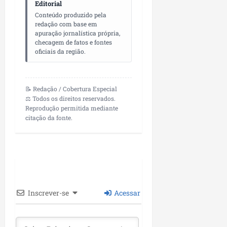
i
Editorial
i
e
u
a
Conteúdo produzido pela
c
p
e
r
redação com base em
o
a
s
apuração jornalística própria,
d
s
checagem de fatos e fontes
ter
oficiais da região.
i
s
ter
04/08/202
a
e
04/08/202
e
a
📝 Redação / Cobertura Especial
ter
m
⚖️ Todos os direitos reservados.
04/08/202
p
Reprodução permitida mediante
citação da fonte.
l
i
a
o
b
r
a
Inscrever-se
Acessar
s
e
m