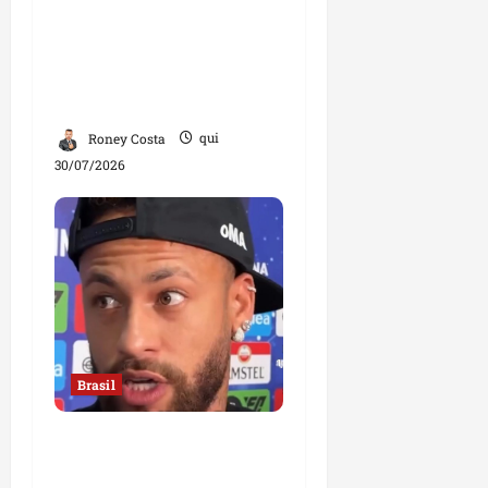
com um ginecologista
homem”, diz mulher;
declaração divide
opiniões
Roney Costa
qui
30/07/2026
Brasil
Neymar confirma fim de
sua trajetória na Seleção