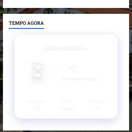
TEMPO AGORA
Carregando...
⏳
--
°C
Buscando clima...
SENSAÇÃO
VENTO
UMIDADE
--°C
--
--%
km/h