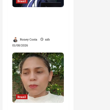
Brasil
Sorteio no STF mantém
André Mendonça na
relatoria de investigação
contra Lulinha
Roney Costa
sáb
01/08/2026
Brasil
“Jamais faria exame